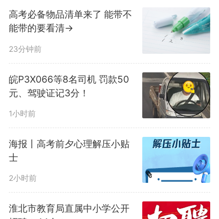
智能车辆工程专业是车辆工程
高考必备物品清单来了 能带不
能带的要看清→
的发展升格，本专业立足地方汽车
23分钟前
产业发展，努力培养在汽车、无人
驾驶、人工智能等多领域的企事业
皖P3X066等8名司机 罚款50
元、驾驶证记3分！
单位或者科研院所从事智能车辆领
1小时前
域相关的设计制造、技术测试与评
海报丨高考前夕心理解压小贴
价、运营管理等技术与管理工作的
士
高级专门人才。
2小时前
合成生物学专业聚焦合成生物
淮北市教育局直属中小学公开