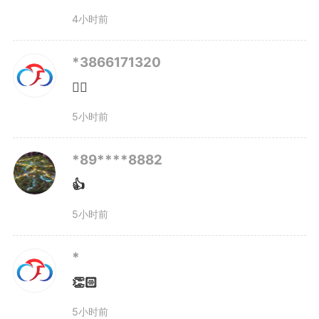
力。
4小时前
数字媒体艺术专业强调艺术与
*3866171320
👍🏻
科技深度融合，注重培养学生在数
5小时前
字内容创作、智能媒介应用与交互
*89****8882
体验设计等方面的综合能力。结合
👍
现代农业与乡村数字化发展需求，
5小时前
强化数字技术在文化传播、乡村文
*
旅、数字展示与沉浸式体验中的应
👏🏻
用能力，培养能够在数字媒体、影
5小时前