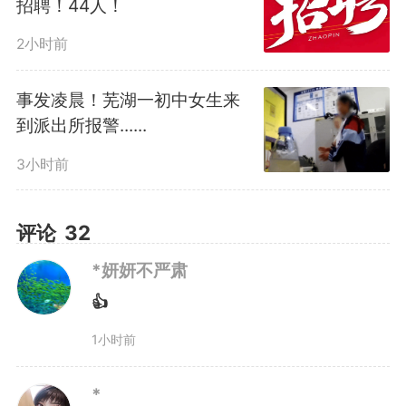
招聘！44人！
学国际学术前沿，致力于培养系统
2小时前
掌握合成生物学、化学、计算机科
事发凌晨！芜湖一初中女生来
学等跨学科知识，具备分析和解决
到派出所报警......
合成生物学应用领域工程问题的能
3小时前
力，能在生物医药、生物制造、农
评论
32
业科技、生物能源等领域从事研
*妍妍不严肃
发、销售、信息服务或生产管理，
👍
在大专院校、科研机构等从事教
1小时前
育、科学研究的高素质学术型人
*