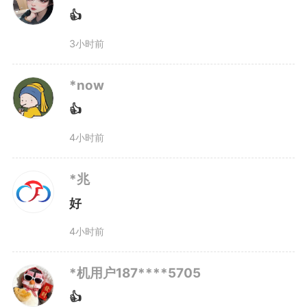
才。
👍
3小时前
食品营养与健康专业主要学习
*now‌
化学、生物学、营养学和食品安全
👍
管理等学科的知识，系统掌握营养
4小时前
与健康、食品营养与卫生检测、食
*兆
品安全公共卫生监督与管理等知识
好
技能及科学研究的方法，具有独立
4小时前
开展食品检疫检验、食品监督与管
*机用户187****5705
理、饮食营养健康宣传及研究等能
👍