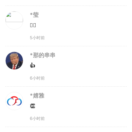
视制作等领域，从事数字内容创
*莹
作、交互设计、视觉传达与数字文
👍🏻
化创新工作的高水平复合型专业人
5小时前
才。
*那的串串
编辑：
黄曼曼
👍
6小时前
2623
微信
QQ
朋友圈
*婧雅
👏
版权声明：未经许可禁止以任何形式转载
6小时前