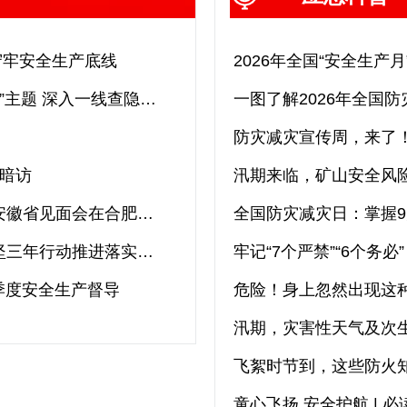
 守牢安全生产底线
2026年全国“安全生产
2026安全生产督察督导丨紧扣“安全生产月”主题 深入一线查隐患保平安
一图了解2026年全国
防灾减灾宣传周，来了
暗访
汛期来临，矿山安全风
中央安全生产考核巡查组第七组明查暗访安徽省见面会在合肥市召开
全国防灾减灾日：掌握9
省安委会办公室召开全省安全生产治本攻坚三年行动推进落实调度会议
牢记“7个严禁”“6个务
季度安全生产督导
危险！身上忽然出现这
汛期，灾害性天气及次
飞絮时节到，这些防火
童心飞扬 安全护航 | 