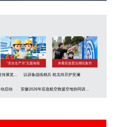
“安全生产月”主题海报
来看应急普法潮玩集市
2026年度安徽应急管理法治宣传展览活动启动
以训备战练精兵 枕戈待旦护安澜
活动启动
安徽2026年应急航空救援空地协同训练举行