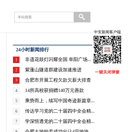
中安新闻客户端
24小时新闻排行
非遗花鼓灯闪耀全国 阜阳广场...
1
紫蓬山隧道群建设加速推进
2
合肥市开展工程欠款欠薪大排查
3
14所高校获捐赠140万元善款
4
乘势而上，续写中国奇迹新篇章...
5
传达学习党的二十届四中全会精...
6
学深悟透党的二十届四中全会精...
7
合肥土地拍卖成功出让4宗地块
8