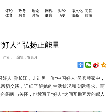
评论
政务
理论
网视
财经
徽文化
问答
体育
教育
时尚
健康
历史
徽商
旅游
“好人” 弘扬正能量
松新闻网 作者： 编辑：贾良月
好人”孙长江，走进另一位“中国好人”吴秀琴家中，
她亲切交谈，详细了解她的生活状况和实际需求。两
会的温暖与关怀，也续写了“好人”之间互助互爱的感人