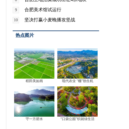
合肥美术馆试运行
9
坚决打赢小麦晚播攻坚战
10
热点图片
稻田美如画
现代农业 “棚”勃生机
守一方碧水
“口袋公园”织就绿生活