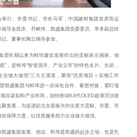
会举行。市委书记、市长马军，中国建材集团首席营运
市领导金胜庆、乔树伟，凯盛集团党委委员、常务副总经
书记、董事长陶立纲等参加。
团长期以来为蚌埠建设发展作出的贡献表示感谢。他
底”，是蚌埠“智造强市、产业立市”的特色名片。当前，
企业做大做强”三大主渠道，聚焦“优质项目＋实物工作
希望凯盛集团与蚌埠进一步深化合作、紧密对接，紧盯项
项目谋划和产业布局，加快推动8.6代OLED超薄浮法玻
集聚发展，为促进皖北全面振兴作出更大贡献。市委、市
供给保障力度，以优质服务助力企业做大做强。
凯盛集团发展。他说，蚌埠是凯盛的起步之地，也是扎