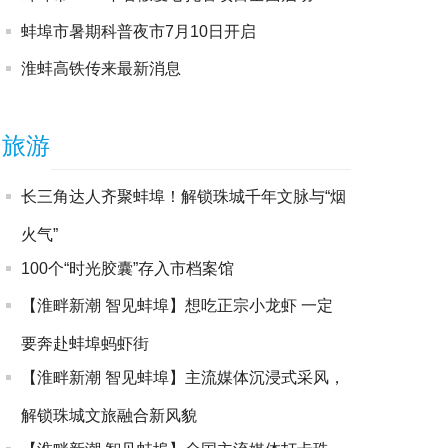
蚌埠市暑期科普夜市7月10日开启
淮蚌高铁传来最新消息
旅游
长三角达人齐聚蚌埠！解锁珠城千年文脉与“烟
火气”
100个“时光胶囊”存入市档案馆
【淮畔新潮 智见蚌埠】想吃正宗小龙虾 一定
要奔赴蚌埠蚂虾街
【淮畔新潮 智见蚌埠】主流媒体沉浸式采风，
解锁珠城文旅融合新风貌