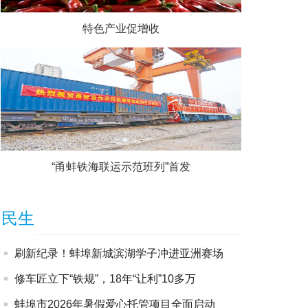
特色产业促增收
“甬蚌铁海联运示范班列”首发
民生
刷新纪录！蚌埠新城滨湖学子冲进亚洲赛场
修车匠立下“铁规”，18年“让利”10多万
蚌埠市2026年暑假爱心托管项目全面启动