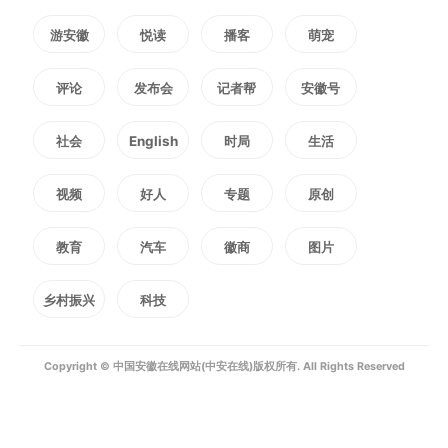
游安徽
悦读
播客
萌宠
加强审计质量控制，锤炼审计铁
军，推动审计质效持续提升。（裴
评论
发布会
记者帮
安徽号
敬瑞）
社会
English
时局
生活
编辑：
严静
视频
好人
专题
原创
教育
汽车
徽商
图片
3373
微信
QQ
朋友圈
乡村振兴
科技
版权声明：未经许可禁止以任何形式转载
Copyright © 中国安徽在线网站(中安在线)版权所有. All Rights Reserved