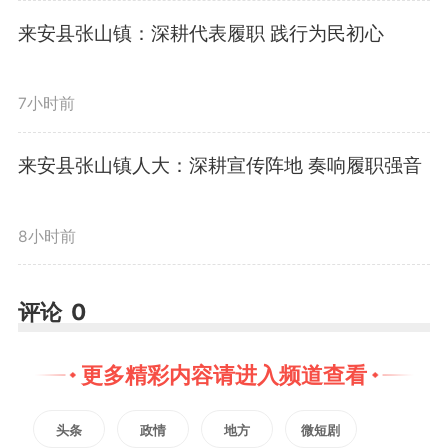
工作，围绕重大战略落地、宏观政
来安县张山镇：深耕代表履职 践行为民初心
策落实、民生福祉增进、发展安全
统筹等重点领域，扎实推进年度审
7小时前
计项目实施，确保“十五五”开局良
来安县张山镇人大：深耕宣传阵地 奏响履职强音
好。三要深化研究型审计实践，将
8小时前
研究贯穿审计全过程，强化审计成
果提炼与运用，揭示关键问题、典
评论
0
型问题，为县委、县政府决策提供
更多精彩内容请进入频道查看
高质量参考。四要强化自身建设，
头条
政情
地方
微短剧
巩固“科学规范提升年”行动成果，