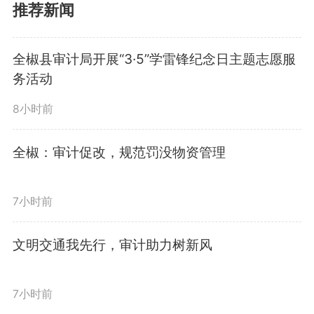
督护航全县经济社会高质量发展。
推荐新闻
会议强调，一要深学细悟会议
全椒县审计局开展“3·5”学雷锋纪念日主题志愿服
务活动
精神，准确把握“审计利剑”与“审计
8小时前
护航”的辩证关系，深刻领会“十五
五”时期经济社会发展总体要求，
全椒：审计促改，规范罚没物资管理
找准审计监督服务“十五五”规划实
7小时前
施的切入点，科学谋划全县审计工
文明交通我先行，审计助力树新风
作发展规划。二要紧盯“两重”“两
新”主线，聚焦县委、县政府中心
7小时前