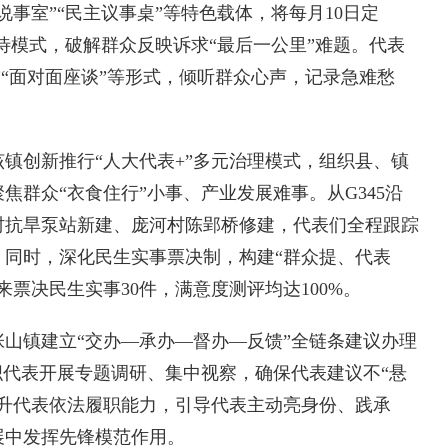
事室”“民主议事桌”等特色载体，将每月10日定
接待模式，破解群众反映诉求“最后一公里”难题。代表
”“面对面座谈”等形式，倾听群众心声，记录急难愁
创新推行“人大代表+”多元治理模式，组织县、镇
焦群众“衣食住行”小事、产业发展难事。从G345沿
村抗旱泵站新建、庞河村陈郢桥修建，代表们全程跟踪
。同时，深化民生实事票决制，构建“群众提、代表
票决民生实事30件，满意度测评均达100%。
镇建立“交办—承办—督办—反馈”全链条建议办理
织代表开展专题调研、集中视察，确保代表建议不“悬
提升代表依法履职能力，引导代表主动亮身份、践承
展中发挥先锋模范作用。