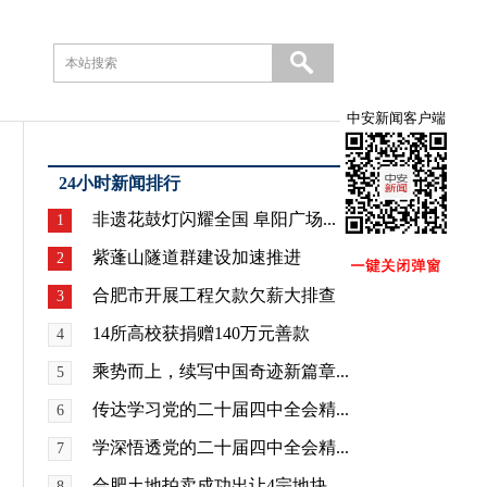
中安新闻客户端
24小时新闻排行
非遗花鼓灯闪耀全国 阜阳广场...
1
紫蓬山隧道群建设加速推进
2
合肥市开展工程欠款欠薪大排查
3
14所高校获捐赠140万元善款
4
乘势而上，续写中国奇迹新篇章...
5
传达学习党的二十届四中全会精...
6
学深悟透党的二十届四中全会精...
7
合肥土地拍卖成功出让4宗地块
8