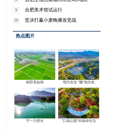
合肥美术馆试运行
9
坚决打赢小麦晚播攻坚战
10
热点图片
稻田美如画
现代农业 “棚”勃生机
守一方碧水
“口袋公园”织就绿生活