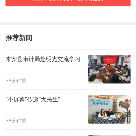
推荐新闻
来安县审计局赴明光交流学习
58分钟前
“小屏幕”传递“大民生”
图为明光市“文化下乡结对
行”石坝站活动现场，李明斌老师
58分钟前
讲解书法历史文化。陈磊 摄