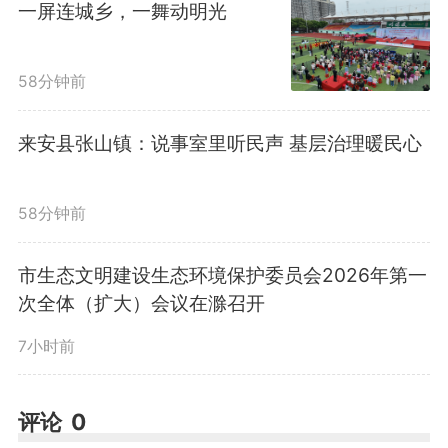
一屏连城乡，一舞动明光
讲座特邀明光市滨河实验学校
58分钟前
高级教师、中共党员、明光市书法
来安县张山镇：说事室里听民声 基层治理暖民心
家协会及硬笔书法协会会员李明斌
老师主讲，主题为《金篆隶楷说历
58分钟前
史，笔墨纸砚话文化》。李老师以
市生态文明建设生态环境保护委员会2026年第一
次全体（扩大）会议在滁召开
书法历史脉络为线索，从甲骨文、
7小时前
金文到篆书、隶书、楷书，结合趣
味历史故事，深入浅出讲解汉字与
评论
0