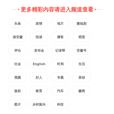
书法的演变历程，带领现场与线上
更多精彩内容请进入频道查看
观众一同感受汉字承载的文化底蕴
头条
政情
地方
微短剧
与民族智慧。
游安徽
悦读
播客
萌宠
评论
发布会
记者帮
安徽号
社会
English
时局
生活
视频
好人
专题
原创
版权
教育
汽车
徽商
图片
乡村振兴
科技