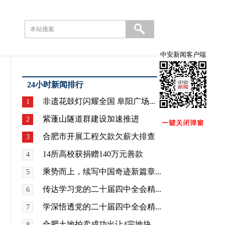
中安新闻客户端
24小时新闻排行
非遗花鼓灯闪耀全国 阜阳广场...
1
紫蓬山隧道群建设加速推进
2
合肥市开展工程欠款欠薪大排查
3
14所高校获捐赠140万元善款
4
乘势而上，续写中国奇迹新篇章...
5
传达学习党的二十届四中全会精...
6
学深悟透党的二十届四中全会精...
7
合肥土地拍卖成功出让4宗地块
8