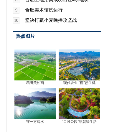
合肥美术馆试运行
9
坚决打赢小麦晚播攻坚战
10
热点图片
稻田美如画
现代农业 “棚”勃生机
守一方碧水
“口袋公园”织就绿生活