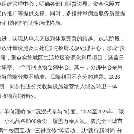
步组建管理中心，明确各部门职责边界。资金保障方
宣传推广等提供支撑。同时，多措并举倒逼服务质量提
部门协同”的良性治理格局。
进，实现从单点突破到体系完善的跨越。试点阶段，
投放计量设施及日处理2吨餐厨垃圾处理中心，形成“投
阶段，重点实施城区生活垃圾资源化利用项目，涵盖日
类收集亭、1个可回收物仓储中心。其中，分拣中心采用
解前端分类不精准、后端利用不充分的难题。2026
设期，同步推进分类收集设施运营纳入城区环卫一体
回收物定期转运。
灌输”向“沉浸式参与”转变。2024至2025年，该
、小礼品各8000余份，覆盖万余人次。依托全国城市
”“校园互动”“三进宣传”等活动，以“践行新时尚 分