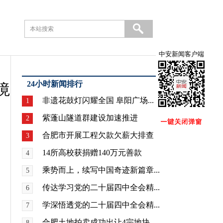
中安新闻客户端
24小时新闻排行
境
非遗花鼓灯闪耀全国 阜阳广场...
1
紫蓬山隧道群建设加速推进
2
合肥市开展工程欠款欠薪大排查
3
14所高校获捐赠140万元善款
4
乘势而上，续写中国奇迹新篇章...
5
传达学习党的二十届四中全会精...
6
学深悟透党的二十届四中全会精...
7
合肥土地拍卖成功出让4宗地块
8