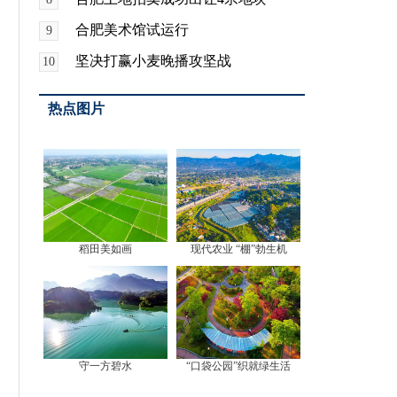
合肥美术馆试运行
9
坚决打赢小麦晚播攻坚战
10
热点图片
稻田美如画
现代农业 “棚”勃生机
守一方碧水
“口袋公园”织就绿生活