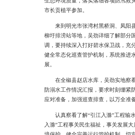
生态环境质量，落实落细各项防汛救
市长贡植平参加。
来到明光市张湾村黑桥洞、凤阳县
柳圩排涝站等地，吴劲详细了解部分
调，要持续深入打好碧水保卫战，充
健全常态化巡查管护机制，系统推进
展。
在全椒县赵店水库，吴劲实地察看
防溺水工作情况汇报，要求时刻绷紧
应对准备，加强巡查排查，以万全准
认真察看了解“引江入滁”工程输水
入滁”工程事关民生福祉，事关发展
境保护，健全完善运行管护机制，切