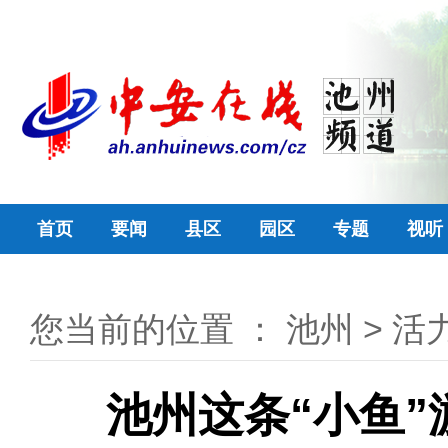
首页
要闻
县区
园区
专题
视听
您当前的位置 ：
池州
>
活
池州这条“小鱼”