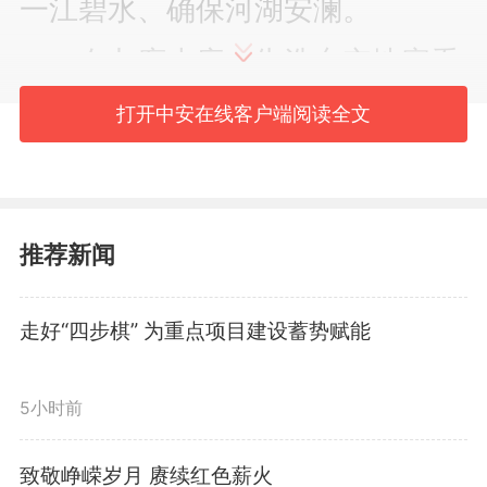
一江碧水、确保河湖安澜。
在九廊水库，朱浩东实地察看
水库建设管理情况，要求树牢底线
打开中安在线客户端阅读全文
思维、极限思维，紧盯山塘水库、
地质灾害点、临时工棚等重点部
推荐新闻
位，加强风险隐患排查整治，坚决
做到不安全不建设、不安全不留
走好“四步棋” 为重点项目建设蓄势赋能
人；要加强雨水情监测预警，精准
5小时前
调度水利工程，科学应对极端天
气，严防旱涝急转，全力保障人民
致敬峥嵘岁月 赓续红色薪火