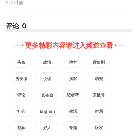
6小时前
联动协作机制，充分发挥节点性水
利工程枢纽功能，统筹做好水安
评论
0
全、水生态、水资源文章，让更多
更多精彩内容请进入频道查看
治水兴水成果惠及群众。
头条
政情
地方
微短剧
调研中，朱浩东强调，水利工
游安徽
悦读
播客
萌宠
程是高质量发展的重要支撑，要抢
抓政策机遇，前瞻谋划储备项目，
评论
发布会
记者帮
安徽号
持续补齐水利基础设施短板，加强
社会
English
生活
时局
基层防汛应急能力建设，全面提升
视频
好人
专题
版权