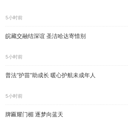
群众生命财产安全。
5小时前
在升金湖泵站、东流新闸拆除
皖藏交融结深谊 圣洁哈达寄惜别
重建工程及尧渡河国家级幸福河湖
项目现场，朱浩东实地察看工程进
5小时前
度。他指出，要在保证安全和质量
普法“护苗”助成长 暖心护航未成年人
的前提下，加快施工进度，着力打
造精品工程、民心工程、廉洁工
5小时前
程，确保工程早日建成投用、发挥
牌匾耀门楣 逐梦向蓝天
效益；要强化系统思维，完善多方