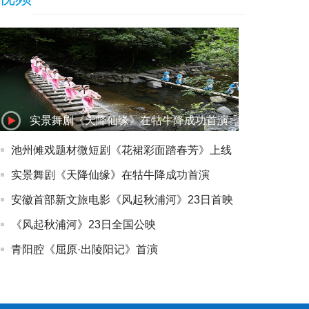
实景舞剧《天降仙缘》在牯牛降成功首演
池州傩戏题材微短剧《花裙彩面踏春芳》上线
实景舞剧《天降仙缘》在牯牛降成功首演
安徽首部新文旅电影《风起秋浦河》23日首映
《风起秋浦河》23日全国公映
青阳腔《屈原·出陵阳记》首演