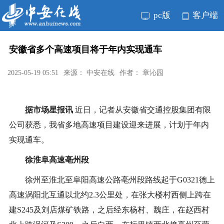
pc版
客户端
安徽省多个高速项目将于年内实现通车
2025-05-19 05:51
来源： 中安在线
作者： 章沁园
据市场星报讯
近日，记者从安徽省交通控股集团有限
公司获悉，我省多地高速项目建设迎来进展，计划于年内
实现通车。
徐淮阜高速亳州段
徐州至淮北至阜阳高速公路亳州段路线起于G0321德上
高速涡阳北互通以北约2.3公里处，在张大楼村西侧上跨在
建S245及刘店煤矿铁路，之后经东杨村、魏庄，在赵西村