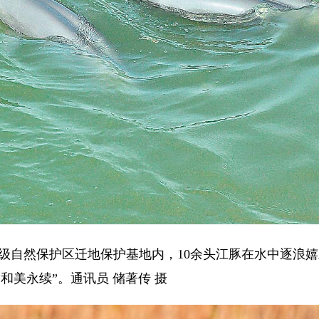
自然保护区迁地保护基地内，10余头江豚在水中逐浪嬉戏
和美永续”。通讯员 储著传 摄