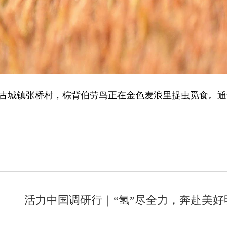
古城镇张桥村，棕背伯劳鸟正在金色麦浪里捉虫觅食。通讯
活力中国调研行｜“氢”尽全力，奔赴美好