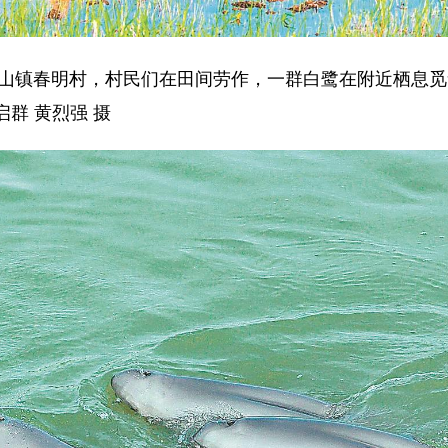
山镇春明村，村民们在田间劳作，一群白鹭在附近栖息觅
群 黄烈强 摄