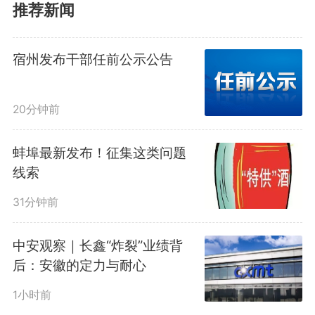
推荐新闻
宁芜高速芜湖至钟鸣段，是宁
芜高速全线唯一未实现八车道升级
宿州发布干部任前公示公告
的路段。本次改扩建工程完工后，
20分钟前
将实现宁芜高速全线双向八车道贯
通，南京、芜湖至铜陵、池州等地
蚌埠最新发布！征集这类问题
线索
的行车时间将进一步缩短。（记者
31分钟前
余佼佼）
中安观察｜长鑫“炸裂”业绩背
编辑：
李谷雨
后：安徽的定力与耐心
1小时前
2389
微信
QQ
朋友圈