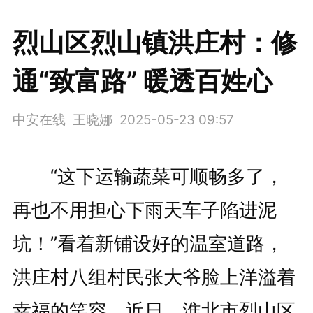
烈山区烈山镇洪庄村：修
通“致富路” 暖透百姓心
中安在线 王晓娜
2025-05-23 09:57
“这下运输蔬菜可顺畅多了，
再也不用担心下雨天车子陷进泥
坑！”看着新铺设好的温室道路，
洪庄村八组村民张大爷脸上洋溢着
幸福的笑容。近日，淮北市烈山区