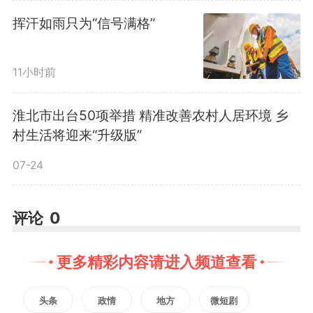
杆子石500吨，原本坑洼泥泞的道
挥汗如雨只为“信号满格”
路焕然一新。如今，宽敞平整的道
路直通温室大棚，极大改善了农产
11小时前
品运输条件，降低了村民的生产成
淮北市出台50项举措 精准改善农村人居环境 乡
村生活将迎来“升级版”
本，也为温室产业发展注入了新动
07-24
力。
评论
0
此次道路修缮工作，是洪庄村
践行“我为群众办实事”的生动实
更多精彩内容请进入频道查看
践。下一步，村委会将继续聚焦村
头条
政情
地方
微短剧