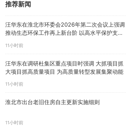
产品带来极大不便，还存在安全隐
推荐新闻
患。接到村民反映后，村委会立即
汪华东在淮北市环委会2026年第二次会议上强调
实地勘察道路情况，制定修缮方
推动生态环保工作再上新台阶 以高水平保护支撑
高质量发展
案。村干部们主动对接相关部门，
11小时前
积极协调资金、物料，经过多方努
汪华东在调研杜集区重点项目时强调 大抓项目抓
力，最终确定采用铺设杆子石的方
大项目抓高质量项目 为高质量转型发展集聚动能
式对道路进行修复。
11小时前
淮北市出台老旧住房自主更新实施细则
修缮过程中，村干部们全程跟
进，经过连续多天的奋战，共铺设
11小时前