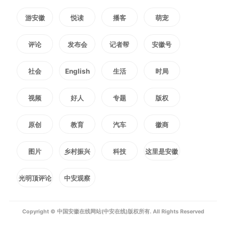
民急难愁盼问题，持续完善基础设
游安徽
悦读
播客
萌宠
施建设，提升村民的获得感、幸福
评论
发布会
记者帮
安徽号
感、安全感，为乡村振兴贡献力
社会
English
生活
时局
量。（王晓娜）
视频
好人
专题
版权
编辑：
冯一嘉
原创
教育
汽车
徽商
1186
微信
QQ
朋友圈
图片
乡村振兴
科技
这里是安徽
光明顶评论
中安观察
版权声明：未经许可禁止以任何形式转载
Copyright © 中国安徽在线网站(中安在线)版权所有. All Rights Reserved