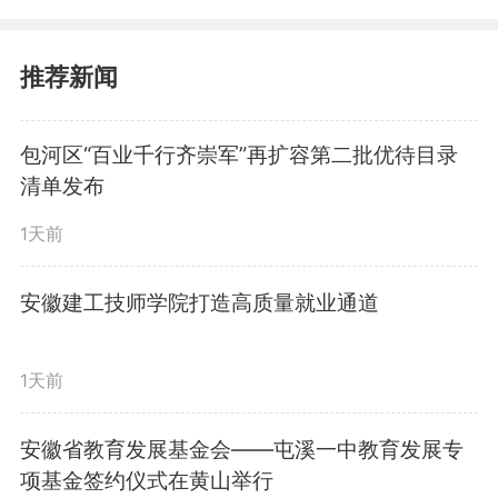
村民组开展全覆盖摸底排查。党员
干部们化身“民情观察员”，穿梭在
推荐新闻
村落的大街小巷、房前屋后。他们
包河区“百业千行齐崇军”再扩容第二批优待目录
敲开一扇扇家门，与村民们拉家
清单发布
常、问需求，详细记录每一户家庭
1天前
的情况，最终确定辖区10人为“窗
安徽建工技师学院打造高质量就业通道
帘之约”对象，其中高龄老人2人、
空巢老人4人、独居老人4人。摸排
1天前
完成后，工作人员在特殊群体住户
安徽省教育发展基金会——屯溪一中教育发展专
项基金签约仪式在黄山举行
显眼位置张贴“窗帘之约”标识，既