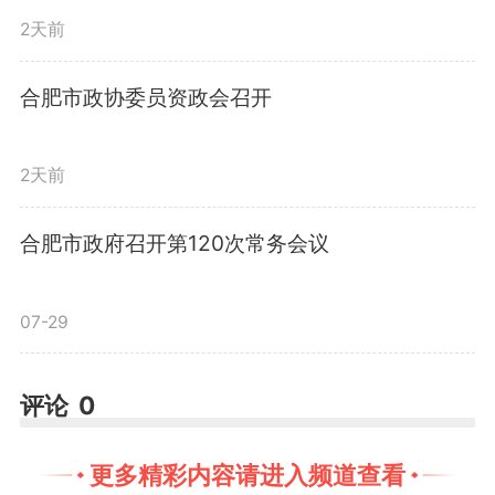
2天前
作为服务的醒目标志，也成为特殊
群体在需要帮助时随时可及的“联
合肥市政协委员资政会召开
络站”。
2天前
支部发力，凝聚志愿“红色力
合肥市政府召开第120次常务会议
量”。“一个支部就是一座堡垒，一
07-29
名党员就是一面旗帜。”楼西村党
支部积极响应镇党委号召，充分发
评论
0
挥战斗堡垒作用，迅速组建起志愿
更多精彩内容请进入频道查看