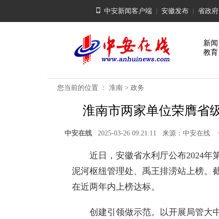
中安新闻客户端
|
安徽发布
|
省政府
新闻
教育
您当前的位置 ：
淮南
>
政务
淮南市两家单位荣膺省
中安在线
2025-03-26 09:21:11 来源：中
近日，安徽省水利厅公布2024年
泥河枢纽管理处、禹王排涝站上榜。
在近两年内上榜达标。
创建引领做示范。以开展局管大中