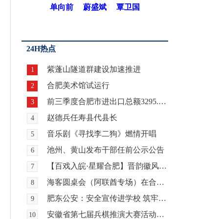
单向前
蔚盛斌
覃卫国
24H热点
紫蓬山隧道群建设加速推进
1
合肥美术馆试运行
2
前三季度合肥市进出口总额3295.9亿元 增长21.8%
3
赵德兵任寿县代县长
4
音乐剧《寻找李二狗》燃情开唱
5
池州、黄山发布干部任前公示公告
6
【百戏入皖·星耀合肥】晋韵徽风牵情愫 两地戏迷暖心约
7
海客圆桌会（阿联酋专场）在合肥举行
8
肥东公安：安全宣传进学校 筑牢校园安全“防护网”
9
安徽省第七届兵棋推演大赛活动暨全国第九届兵棋推演大赛安徽省赛区选拔赛在合肥开赛
10