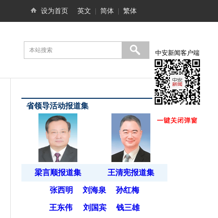
设为首页
英文
|
简体
|
繁体
中安新闻客户端
省领导活动报道集
梁言顺报道集
王清宪报道集
张西明
刘海泉
孙红梅
王东伟
刘国宾
钱三雄