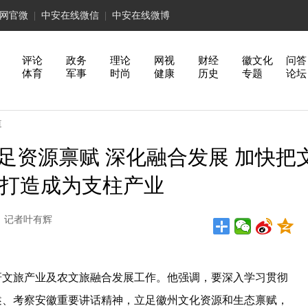
网官微
|
中安在线微信
|
中安在线微博
评论
政务
理论
网视
财经
徽文化
问答
体育
军事
时尚
健康
历史
专题
论坛
道
足资源禀赋 深化融合发展 加快把
打造成为支柱产业
山日报 记者叶有辉
文旅产业及农文旅融合发展工作。他强调，要深入学习贯彻
述、考察安徽重要讲话精神，立足徽州文化资源和生态禀赋，