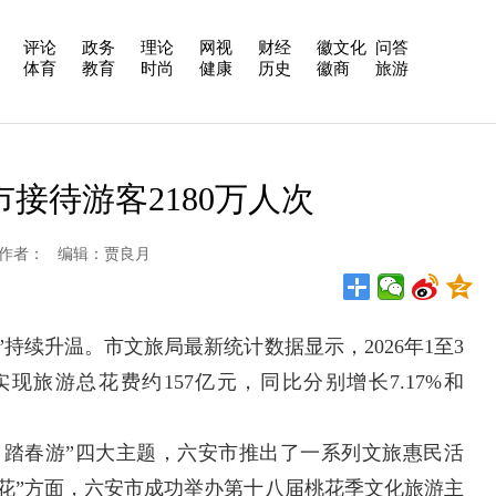
评论
政务
理论
网视
财经
徽文化
问答
体育
教育
时尚
健康
历史
徽商
旅游
接待游客2180万人次
西日报 作者： 编辑：贾良月
续升温。市文旅局最新统计数据显示，2026年1至3
实现旅游总花费约157亿元，同比分别增长7.17%和
踏春游”四大主题，六安市推出了一系列文旅惠民活
花”方面，六安市成功举办第十八届桃花季文化旅游主