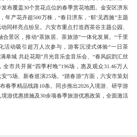
发布覆盖30个赏花点位的春季赏花地图。金安区淠东
，年产花卉超500万株，“春日淠东，‘郁’见西施”主题
活动同样亮点纷呈。六安市重点打造西茶谷主题公园、
融合景区，推动“茶旅居、茶旅游”一体化发展。“千里
旅文化活动吸引超万人次参与，游客沉浸式体验“一日茶
春满皋城 共赴花期”月光音乐盒音乐会、“春风皖韵汇丝
市共开展“四季村晚”196场，惠及观众31.46万人
六安”5场、新春巡演25场。“踏春游”方面，六安市策划
布春季精品线路10条。同步推出2026入境游、研学游
入境游优惠措施及30余项春季旅游优惠政策，全面激活