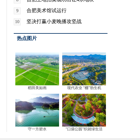
合肥美术馆试运行
9
坚决打赢小麦晚播攻坚战
10
热点图片
稻田美如画
现代农业 “棚”勃生机
守一方碧水
“口袋公园”织就绿生活