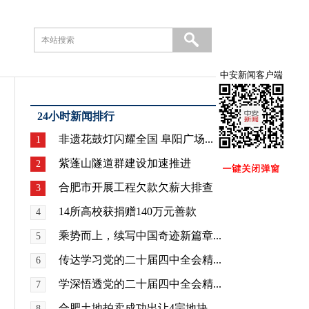
中安新闻客户端
24小时新闻排行
非遗花鼓灯闪耀全国 阜阳广场...
1
紫蓬山隧道群建设加速推进
2
合肥市开展工程欠款欠薪大排查
3
14所高校获捐赠140万元善款
4
乘势而上，续写中国奇迹新篇章...
5
传达学习党的二十届四中全会精...
6
学深悟透党的二十届四中全会精...
7
合肥土地拍卖成功出让4宗地块
8