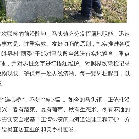
此次联检的前沿阵地，马头镇充分发挥属地职能，迅速
实事求是、注重实效、友好协商的原则，扎实推进各项
涉界村“两委”干部对马头段全线进行实地巡查，重点
清理，并对界桩文字进行描红维护。对照界线联检记录
位物现状，确保每一处界线清晰、每一颗界桩醒目，以
威。
是“连心桥”，不是“隔心墙”。如今的马头镇，正依托沿
振兴：春有蔬菜、夏有葡萄、秋有生态米、冬有麻油的
步夯实安全根基；王湾排涝闸与河道治理工程守护一方
，绘就宜居宜业的和美乡村画卷。