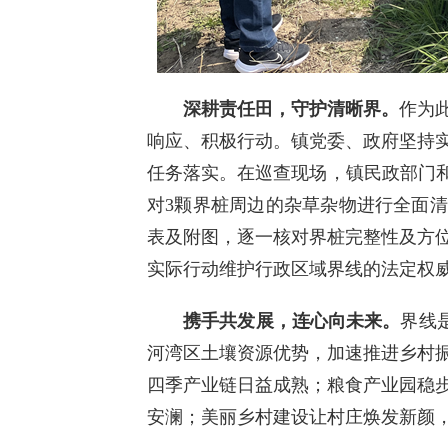
深耕责任田
，
守护清晰界
。
作为
响应、积极行动。镇党委、政府坚持
任务落实。在巡查现场，镇民政部门和
对3颗界桩周边的杂草杂物进行全面
表及附图，逐一核对界桩完整性及方
实际行动维护行政区域界线的法定权
携手共发展
，
连心向未来
。
界线
河湾区土壤资源优势，加速推进乡村
四季产业链日益成熟；粮食产业园稳
安澜；美丽乡村建设让村庄焕发新颜