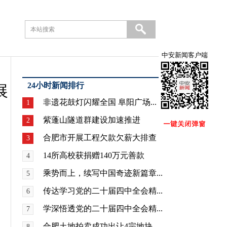
中安新闻客户端
24小时新闻排行
展
非遗花鼓灯闪耀全国 阜阳广场...
1
紫蓬山隧道群建设加速推进
2
合肥市开展工程欠款欠薪大排查
3
14所高校获捐赠140万元善款
4
乘势而上，续写中国奇迹新篇章...
5
传达学习党的二十届四中全会精...
6
学深悟透党的二十届四中全会精...
7
合肥土地拍卖成功出让4宗地块
8