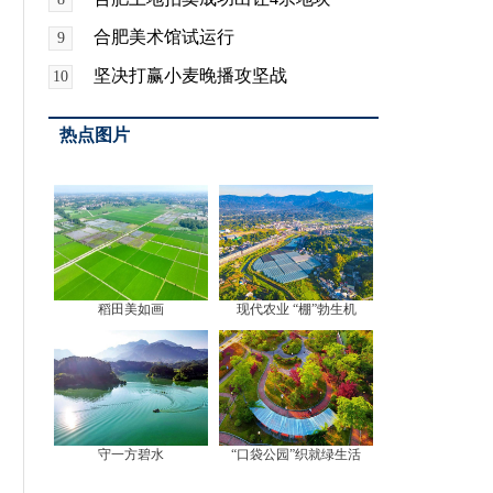
合肥美术馆试运行
9
坚决打赢小麦晚播攻坚战
10
热点图片
稻田美如画
现代农业 “棚”勃生机
守一方碧水
“口袋公园”织就绿生活