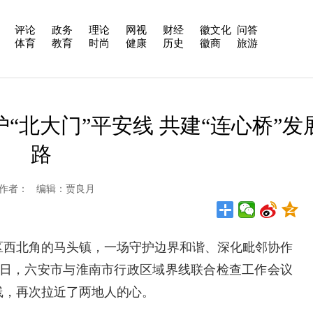
评论
政务
理论
网视
财经
徽文化
问答
体育
教育
时尚
健康
历史
徽商
旅游
“北大门”平安线 共建“连心桥”发
路
安在线 作者： 编辑：贾良月
西北角的马头镇，一场守护边界和谐、深化毗邻协作
13日，六安市与淮南市行政区域界线联合检查工作会议
线，再次拉近了两地人的心。