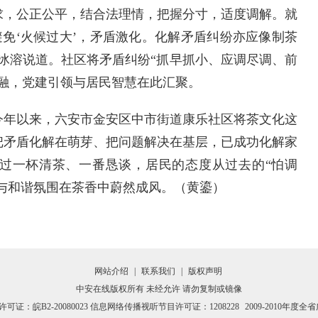
求，公正公平，结合法理情，把握分寸，适度调解。就
避免‘火候过大’，矛盾激化。化解矛盾纠纷亦应像制茶
冰溶说道。社区将矛盾纠纷“抓早抓小、应调尽调、前
融，党建引领与居民智慧在此汇聚。
年以来，六安市金安区中市街道康乐社区将茶文化这
把矛盾化解在萌芽、把问题解决在基层，已成功化解家
通过一杯清茶、一番恳谈，居民的态度从过去的“怕调
风与和谐氛围在茶香中蔚然成风。（黄鎏）
网站介绍
|
联系我们
|
版权声明
中安在线版权所有 未经允许 请勿复制或镜像
证：皖B2-20080023 信息网络传播视听节目许可证：1208228
2009-2010年度