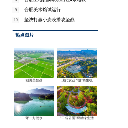
合肥美术馆试运行
9
坚决打赢小麦晚播攻坚战
10
热点图片
稻田美如画
现代农业 “棚”勃生机
守一方碧水
“口袋公园”织就绿生活