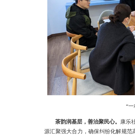
“
茶韵润基层，善治聚民心。
康乐
源汇聚强大合力，确保纠纷化解规范