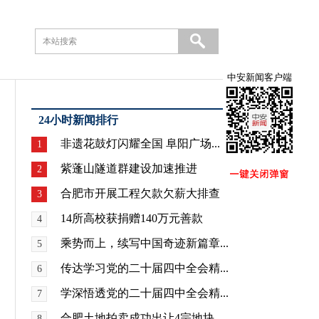
中安新闻客户端
24小时新闻排行
非遗花鼓灯闪耀全国 阜阳广场...
1
紫蓬山隧道群建设加速推进
2
合肥市开展工程欠款欠薪大排查
3
14所高校获捐赠140万元善款
4
乘势而上，续写中国奇迹新篇章...
5
传达学习党的二十届四中全会精...
6
学深悟透党的二十届四中全会精...
7
合肥土地拍卖成功出让4宗地块
8