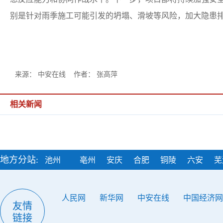
别是针对雨季施工可能引发的坍塌、滑坡等风险，加大隐患
来源： 中安在线 作者： 张高萍
相关新闻
地方分站:
池州
亳州
安庆
合肥
铜陵
六安
芜
人民网
新华网
中安在线
中国经济网
友情
链接