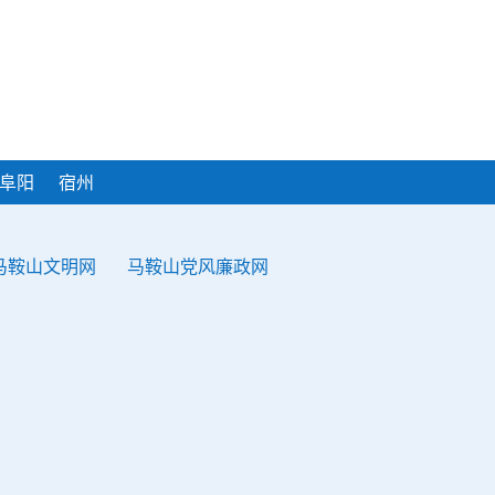
阜阳
宿州
马鞍山文明网
马鞍山党风廉政网