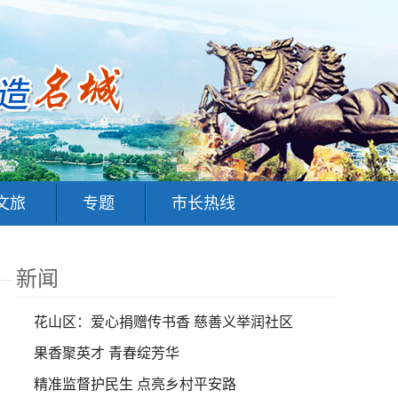
文旅
专题
市长热线
新闻
花山区：爱心捐赠传书香 慈善义举润社区
果香聚英才 青春绽芳华
精准监督护民生 点亮乡村平安路