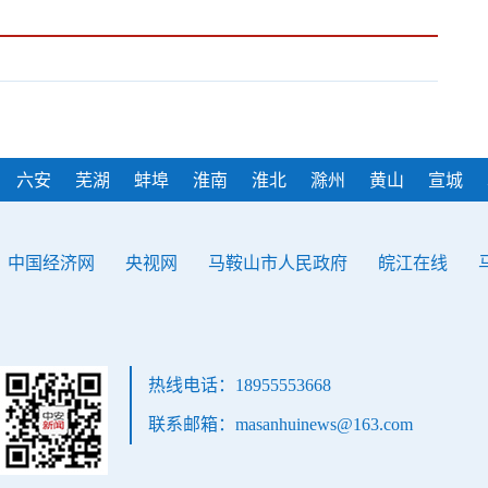
六安
芜湖
蚌埠
淮南
淮北
滁州
黄山
宣城
中国经济网
央视网
马鞍山市人民政府
皖江在线
热线电话：18955553668
联系邮箱：masanhuinews@163.com