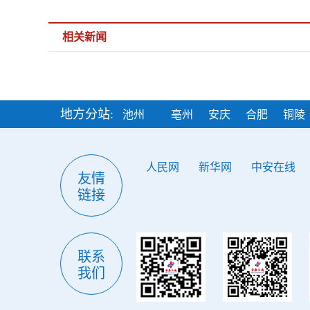
相关新闻
地方分站:
池州
亳州
安庆
合肥
铜陵
人民网
新华网
中安在线
友情
链接
联系
我们