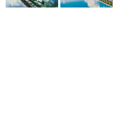
重点水利工程施工忙
联守跨界河湖 共护一江碧水