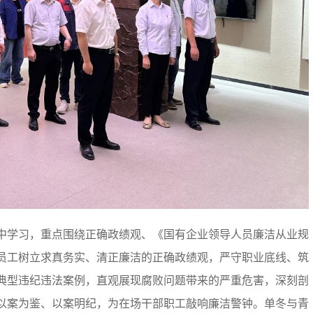
中学习，重点围绕正确政绩观、《国有企业领导人员廉洁从业规
员工树立求真务实、清正廉洁的正确政绩观，严守职业底线、筑
典型违纪违法案例，直观展现腐败问题带来的严重危害，深刻剖
以案为鉴、以案明纪，为在场干部职工敲响廉洁警钟。单冬与青