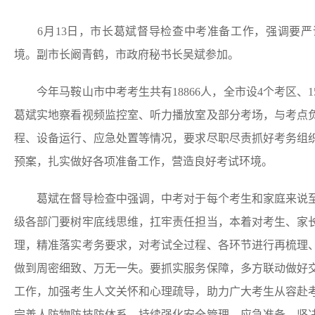
6月13日，市长葛斌督导检查中考准备工作，强调要严
境。副市长阚青鹤，市政府秘书长吴斌参加。
今年马鞍山市中考考生共有18866人，全市设4个考区、
葛斌实地察看视频监控室、听力播放室及部分考场，与考点
程、设备运行、应急处置等情况，要求尽职尽责抓好考务组
预案，扎实做好各项准备工作，营造良好考试环境。
葛斌在督导检查中强调，中考对于每个考生和家庭来说至
级各部门要树牢底线思维，扛牢责任担当，本着对考生、家
理，精准落实考务要求，对考试全过程、各环节进行再梳理
做到周密细致、万无一失。要抓实服务保障，多方联动做好
工作，加强考生人文关怀和心理疏导，助力广大考生从容赴
完善人防物防技防体系，持续强化安全管理、应急准备，坚