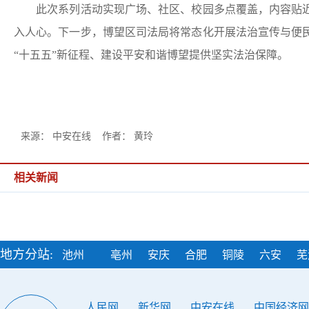
此次系列活动实现广场、社区、校园多点覆盖，内容贴近
入人心。下一步，博望区司法局将常态化开展法治宣传与便
“十五五”新征程、建设平安和谐博望提供坚实法治保障。
来源： 中安在线 作者： 黄玲
相关新闻
地方分站:
池州
亳州
安庆
合肥
铜陵
六安
芜
人民网
新华网
中安在线
中国经济网