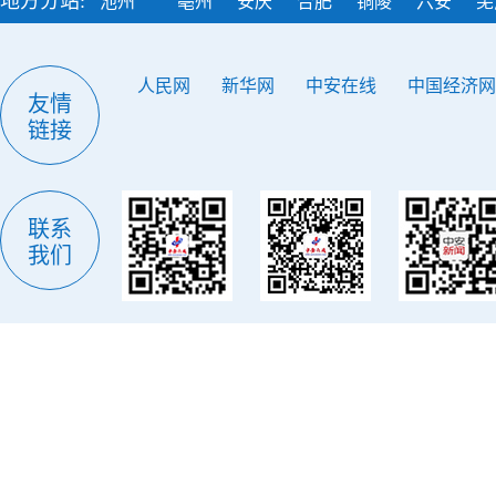
地方分站:
池州
亳州
安庆
合肥
铜陵
六安
芜
人民网
新华网
中安在线
中国经济网
友情
链接
联系
我们