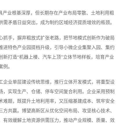
具产业根基深厚，但长期存在产业布局零散、土地利用粗
供需矛盾日益突出，成为制约区域经济提质增效的瓶颈。
抓手，摒弃粗放式扩张老路，把节地模式创新作为破局
推进特色产业园提档升级，引导小微企业集聚入园、集约
创新打造“机器上楼、汽车上顶”立体节地样板，培育产业
案例。
企业单层建设传统思维，推行立体开发模式，将重型设
场，实现生产、仓储、停车空间复合利用。企业采用预制
术难题，既提升土地利用率，又压缩基建成本、筑牢安全
三方共赢。博望高新区从优化空间布局、攻坚核心技术、
，有效缓解土地资源供需压力，推动产业规模、质量、效