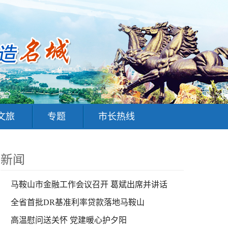
文旅
专题
市长热线
新闻
马鞍山市金融工作会议召开 葛斌出席并讲话
全省首批DR基准利率贷款落地马鞍山
高温慰问送关怀 党建暖心护夕阳