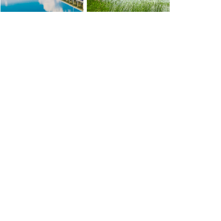
联守跨界河湖 共护一江碧水
让清水流到百姓身边