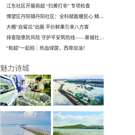
江东社区开展商超 “扫黄打非” 专项检查
博望区丹阳镇丹阳社区：全科赋能暖民心 精准守护“一老一小”
大棚“自留瓜”出圈 平价鲜果引来八方客
排查隐患防风险 守护平安筑防线——景城社区开展安全隐患专项排查
“和超”一起拍｜热血绿茵，西埠加油！
魅力诗城
重点水利工程施工忙
聚力发展“两新产业” 培育经济增长引擎