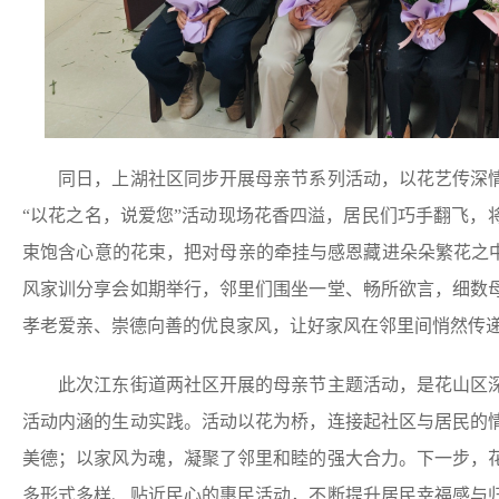
同日，上湖社区同步开展母亲节系列活动，以花艺传深情
“以花之名，说爱您”活动现场花香四溢，居民们巧手翻飞，
束饱含心意的花束，把对母亲的牵挂与感恩藏进朵朵繁花之中
风家训分享会如期举行，邻里们围坐一堂、畅所欲言，细数
孝老爱亲、崇德向善的优良家风，让好家风在邻里间悄然传
此次江东街道两社区开展的母亲节主题活动，是花山区深
活动内涵的生动实践。活动以花为桥，连接起社区与居民的
美德；以家风为魂，凝聚了邻里和睦的强大合力。下一步，
多形式多样、贴近民心的惠民活动，不断提升居民幸福感与