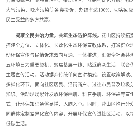
力保障绿色产业项目落地，推动辖区产业结构优化升级。畅
大气污染、噪声污染等各类投诉，办结率达100%，切实回
民生受益的多方共赢。
凝聚全民共治力量，
共筑生态防护阵线。
花山区持续拓
搭建全方位、立体化、长效化生态环保宣教体系，打通群众
动环保宣传与民情诉求双向互通、一体推进，汇聚全社会共
五环境日为重要契机，聚焦基层一线、贴近群众生活，联合
主题宣传活动。活动摒弃传统单向宣讲模式，设置政策解读
多样化环节，面向社区居民、沿街商户、过往市民普及垃圾
知识。活动现场累计发放环保画册、科普手册、环保袋等宣传
式，让环保知识通俗易懂、入脑入心。同时，花山区推行分
同群体定制差异化宣传内容，开展环保宣传进社区活动，以
低碳生活。