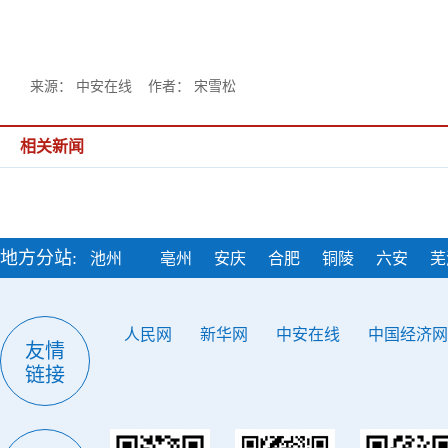
来源： 中安在线 作者： 宋雪松
相关新闻
地方分站:
池州
亳州
安庆
合肥
铜陵
六安
芜
人民网
新华网
中安在线
中国经济网
友情
链接