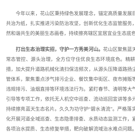
今年以来，花山区秉持绿色发展理念，锚定高质量发展目
共治为纸，扎实推进污染防治攻坚，创新优化生态监管服务
然和谐共生的美丽生态画卷，持续擦亮辖区宜居宜业生态底
打出生态治理实招，
守护一方秀美河山。
花山区聚焦蓝
常态管控、源头治理，全方位守住优良生态环境底色。精耕
措，加大提升道路机械化清扫保洁频次，从源头压降道路扬
管体系，聚焦重点涉气排污企业、餐饮集中街区、夜市摊贩
违规排污、油烟直排等环境违法行为。紧盯春节、清明等大
引导等专项工作，依托无人机空中巡查、流动巡回宣讲等多
持续擦亮蓝天生态名片。久久为功守护“碧水清流”。严格落
化开展河道全域巡查、生态隐患排查、水质动态监测工作，
各项治水提质、生态修复举措，靶向破解流域治水难点问题