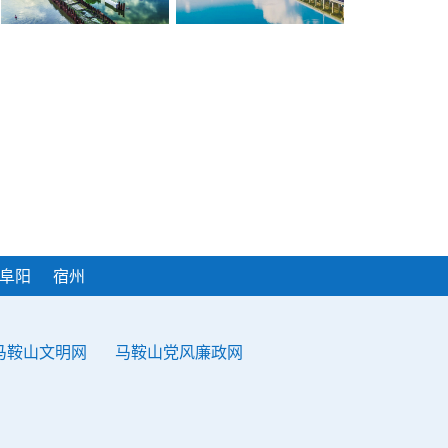
重点水利工程施工忙
联守跨界河湖 共护一江碧水
阜阳
宿州
马鞍山文明网
马鞍山党风廉政网