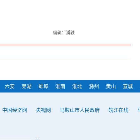
编辑：潘轶
六安
芜湖
蚌埠
淮南
淮北
滁州
黄山
宣城
中国经济网
央视网
马鞍山市人民政府
皖江在线