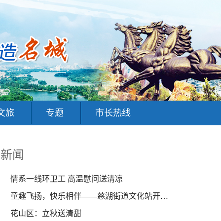
文旅
专题
市长热线
新闻
情系一线环卫工 高温慰问送清凉
童趣飞扬，快乐相伴——慈湖街道文化站开展青少年趣味运动会
花山区：立秋送清甜