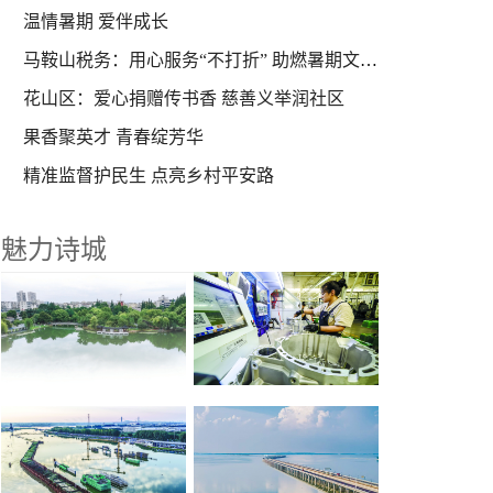
温情暑期 爱伴成长
马鞍山税务：用心服务“不打折” 助燃暑期文旅热
花山区：爱心捐赠传书香 慈善义举润社区
果香聚英才 青春绽芳华
精准监督护民生 点亮乡村平安路
魅力诗城
聚力发展“两新产业” 培育经济增长引擎
北湖公园焕新开放