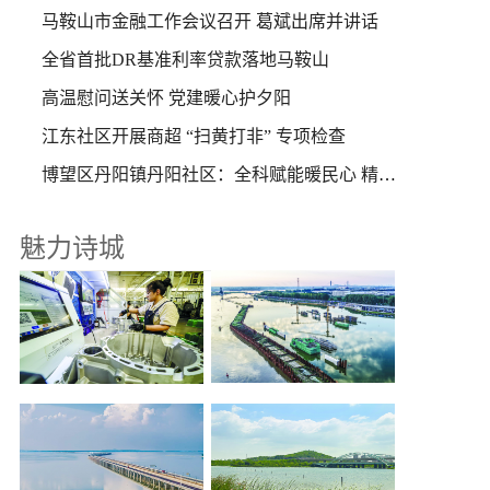
马鞍山市金融工作会议召开 葛斌出席并讲话
全省首批DR基准利率贷款落地马鞍山
高温慰问送关怀 党建暖心护夕阳
江东社区开展商超 “扫黄打非” 专项检查
博望区丹阳镇丹阳社区：全科赋能暖民心 精准守护“一老一小”
魅力诗城
重点水利工程施工忙
聚力发展“两新产业” 培育经济增长引擎