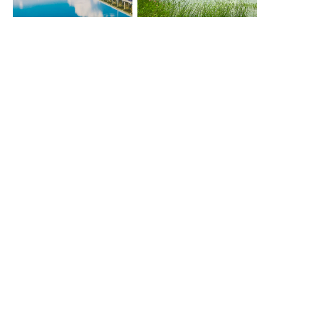
联守跨界河湖 共护一江碧水
让清水流到百姓身边