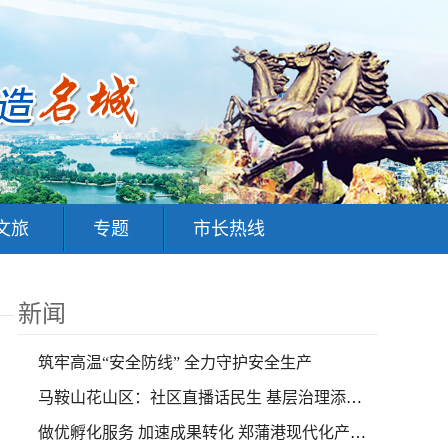
文旅
专题
市长热线
新闻
筑牢高温“安全防线” 全力守护安全生产
马鞍山花山区：社区直播话民生 基层治理添活力
做优孵化服务 加速成果转化 郑蒲港现代化产业孵化园筑巢引凤添动能