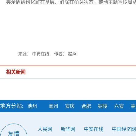
类矛盾纠纷化解在基层、消除在萌芽状态，推动主题宣传周
来源： 中安在线 作者： 赵燕
相关新闻
地方分站:
池州
亳州
安庆
合肥
铜陵
六安
芜
人民网
新华网
中安在线
中国经济网
友情