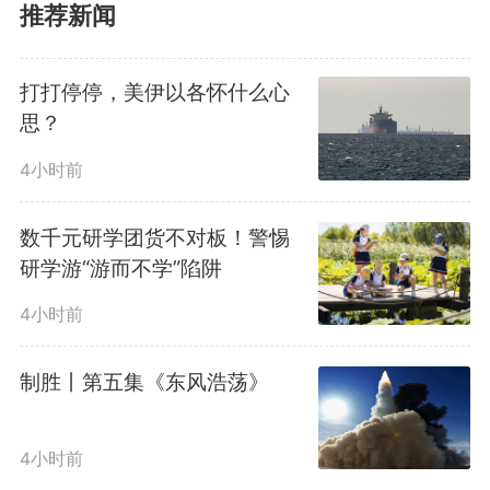
推荐新闻
为何要开设线下门店？三只松鼠党
委书记潘道伟坦言，过去几年，量
打打停停，美伊以各怀什么心
思？
贩零食店业态面临挑战，行业深陷
4小时前
同质化竞争困境。在市场调研中，
公司团队观察到国际零售标杆企业
数千元研学团货不对板！警惕
研学游“游而不学”陷阱
门店的米面粮油、日化用品等品类
4小时前
自有品牌占比高达70%。这一现象
制胜丨第五集《东风浩荡》
带来深刻启示：公司自创立起一直
深耕自有品牌模式，积累了核心能
4小时前