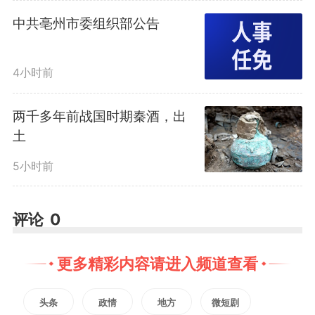
力，如今将这一基因优势拓展到更
中共亳州市委组织部公告
广阔的家庭生活消费场景。
4小时前
“公司推动自身从零食品牌向
两千多年前战国时期秦酒，出
全域消费服务商升级。”三只松鼠
土
创始人章燎原表示，公司加大多品
5小时前
类战略建设，从核心的坚果品类向
评论
0
咖啡、水饮、烘焙零食等更多消费
品类延伸，并跨界拓展至生活日用
更多精彩内容请进入频道查看
品等领域，实现“制造、品牌、零
头条
政情
地方
微短剧