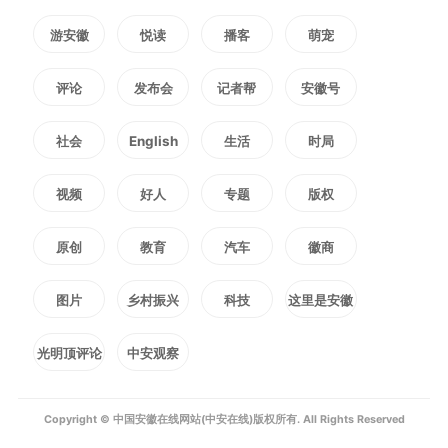
售”一体化布局。
游安徽
悦读
播客
萌宠
“全品类、全场景、全自有品
评论
发布会
记者帮
安徽号
牌不是口号，而是生存法则。”三
社会
English
生活
时局
只松鼠大消费品二中心负责人汪三
视频
好人
专题
版权
红举例说，在传统渠道中，300克
原创
教育
汽车
徽商
冷鲜黄牛肉经过品牌商、经销商、
图片
乡村振兴
科技
这里是安徽
零售商层层加价后，售价达40多
光明顶评论
中安观察
元，三只松鼠通过基地直采、气调
锁鲜包装与自有物流体系，将价格
Copyright © 中国安徽在线网站(中安在线)版权所有. All Rights Reserved