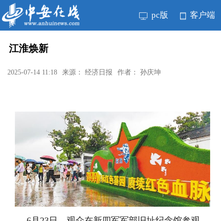
pc版
客户端
江淮焕新
2025-07-14 11:18
来源： 经济日报
作者： 孙庆坤
6月23日，观众在新四军军部旧址纪念馆参观。