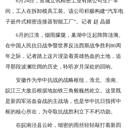
6月24日，宣城立讯精密工业有限公司生产车
间，工人在拆卸模具工装。该公司积极构建“汽车电
子嵌件式精密连接器智能工厂”。记者 赵 晶摄
6月的江淮，烟雨朦胧，巢湖中泛起阵阵涟漪。
在中国人民抗日战争暨世界反法西斯战争胜利80周
年之际，记者踏上这片浸染着英雄热血的土地，追
寻那段波澜壮阔的历史，聆听岁月深处的回响。
安徽作为华中抗战的战略枢纽，淮北、淮南、
皖江三大敌后根据地如铁三角般巍然屹立。这里既
是新四军浴血奋战的主战场，也是华中抗日指挥中
枢的核心所在，为夺取抗战胜利立下不朽功勋。
在皖南泾县云岭，细密的雨丝轻轻敲打着新四