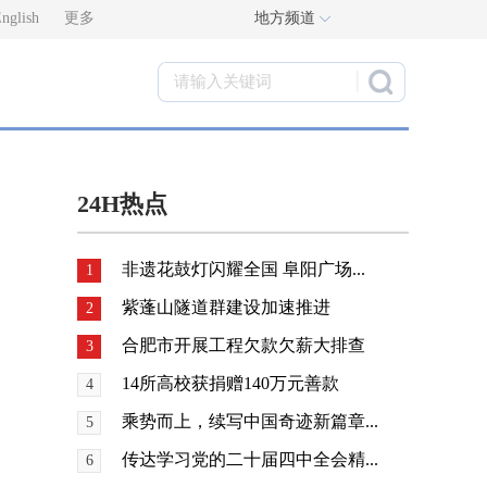
nglish
更多
地方频道
24H热点
非遗花鼓灯闪耀全国 阜阳广场...
1
紫蓬山隧道群建设加速推进
2
合肥市开展工程欠款欠薪大排查
3
14所高校获捐赠140万元善款
4
乘势而上，续写中国奇迹新篇章...
5
传达学习党的二十届四中全会精...
6