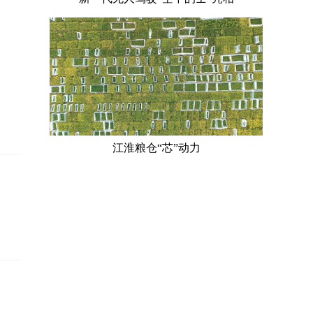
江淮粮仓“芯”动力