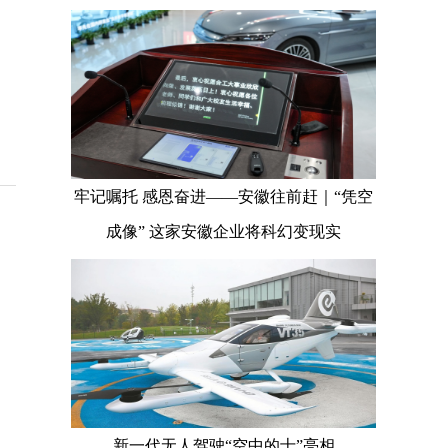
牢记嘱托 感恩奋进——安徽往前赶｜“凭空
成像” 这家安徽企业将科幻变现实
新一代无人驾驶“空中的士”亮相