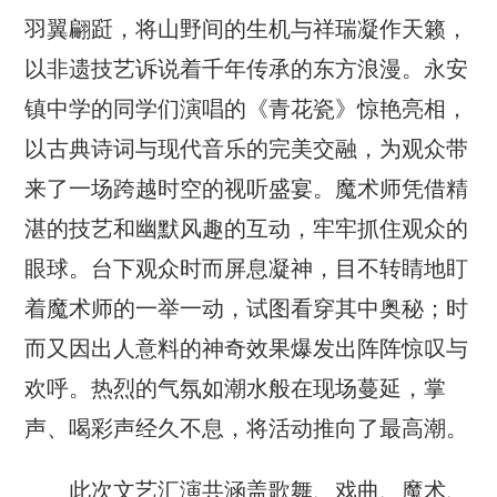
羽翼翩跹，将山野间的生机与祥瑞凝作天籁，
以非遗技艺诉说着千年传承的东方浪漫。永安
镇中学的同学们演唱的《青花瓷》惊艳亮相，
以古典诗词与现代音乐的完美交融，为观众带
来了一场跨越时空的视听盛宴。魔术师凭借精
湛的技艺和幽默风趣的互动，牢牢抓住观众的
眼球。台下观众时而屏息凝神，目不转睛地盯
着魔术师的一举一动，试图看穿其中奥秘；时
而又因出人意料的神奇效果爆发出阵阵惊叹与
欢呼。热烈的气氛如潮水般在现场蔓延，掌
声、喝彩声经久不息，将活动推向了最高潮。
此次文艺汇演共涵盖歌舞、戏曲、魔术、