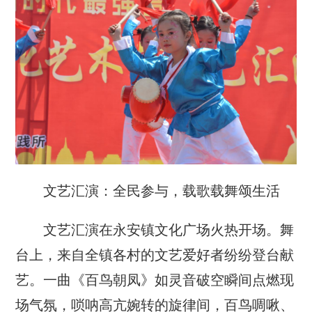
文艺汇演：全民参与，载歌载舞颂生活
文艺汇演在永安镇文化广场火热开场。舞
台上，来自全镇各村的文艺爱好者纷纷登台献
艺。一曲《百鸟朝凤》如灵音破空瞬间点燃现
场气氛，唢呐高亢婉转的旋律间，百鸟啁啾、