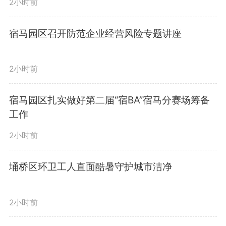
环境治理基础。
2小时前
宿马园区召开防范企业经营风险专题讲座
在薛楼板材加工园浩良木业有
限公司，王庆武深入企业生产车
2小时前
间，详细了解企业生产经营及环保
宿马园区扎实做好第二届“宿BA”宿马分赛场筹备
问题整改情况。他指出，企业要认
工作
真履行生态环保主体责任，严格落
2小时前
实各项环保举措，加大环保投入力
埇桥区环卫工人直面酷暑守护城市洁净
度，加快推动设备更新和技术改
2小时前
造，坚决守牢环保底线。园区及相