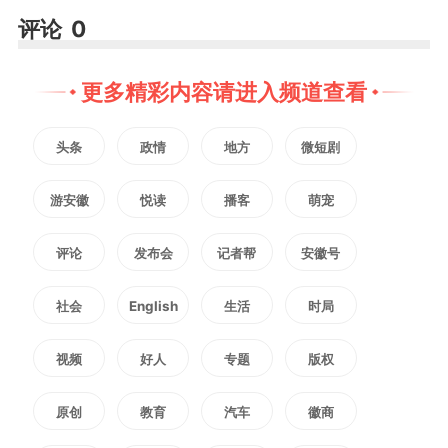
关部门要主动作为、强化帮扶指
评论
0
导，统筹好资金资源，“一企一
更多精彩内容请进入频道查看
策”科学精准治污，助力企业绿色
头条
政情
地方
微短剧
发展、提质增效。
游安徽
悦读
播客
萌宠
随后，王庆武以“四不两直”方
评论
发布会
记者帮
安徽号
式来到关帝庙镇，随机督导重点工
社会
English
生活
时局
作开展情况。在镇综治中心，王庆
视频
好人
专题
版权
武仔细察看群众来访登记册，询问
原创
教育
汽车
徽商
诉求办理情况，当场指出办公地点