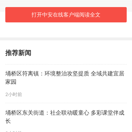
固口闸，实地察看水体环境，详细
打开中安在线客户端阅读全文
了解水质监测、污染源排查等情
况。他指出，水环境污染问题在河
里、根子在岸上。要坚持问题导
推荐新闻
向，强化源头治理，系统开展河道
埇桥区符离镇：环境整治攻坚提质 全域共建宜居
清淤、排污口溯源整治、岸线生态
家园
修复等重点工作，确保断面水质稳
2小时前
定达标。要强化协同联动，积极争
埇桥区东关街道：社企联动暖童心 多彩课堂伴成
取政策资金支持，多措并举夯实水
长