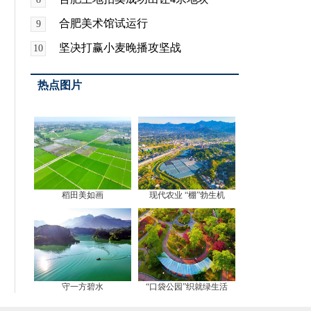
合肥美术馆试运行
9
坚决打赢小麦晚播攻坚战
10
热点图片
稻田美如画
现代农业 “棚”勃生机
守一方碧水
“口袋公园”织就绿生活