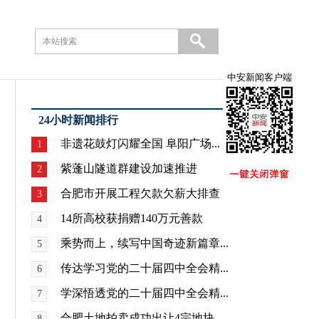
中安新闻客户端
24小时新闻排行
非遗花鼓灯闪耀全国 阜阳广场...
1
紫蓬山隧道群建设加速推进
2
合肥市开展工程欠款欠薪大排查
3
14所高校获捐赠140万元善款
4
乘势而上，续写中国奇迹新篇章...
5
传达学习党的二十届四中全会精...
6
学深悟透党的二十届四中全会精...
7
合肥土地拍卖成功出让4宗地块
8