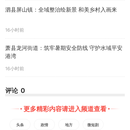
推进合作事项，为宿州高质量发展
泗县屏山镇：全域整治绘新景 和美乡村入画来
提供更多金融支撑。（记者 蔡
建）
16小时前
编辑：
贾良月
萧县龙河街道：筑牢暑期安全防线 守护水域平安
港湾
2027
微信
QQ
朋友圈
16小时前
评论
0
版权声明：未经许可禁止以任何形式转载
更多精彩内容请进入频道查看
头条
政情
地方
微短剧