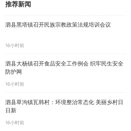
生保障、项目建设等重点领域深化
推荐新闻
合作，携手实现互利共赢、共同发
泗县黑塔镇召开民族宗教政策法规培训会议
展。我市将积极搭建政银企对接平
台，全力支持恒丰银行合肥分行在
16小时前
宿加快布局、拓展业务。
泗县大杨镇召开食品安全工作例会 织牢民生安全
防护网
栾正国表示，宿州区位优越，
16小时前
资源富集，营商环境良好，恒丰银
泗县草沟镇瓦韩村：环境整治常态化 美丽乡村日
行合肥分行将进一步加强沟通联
日新
系，精准对接宿州发展需求，扎实
16小时前