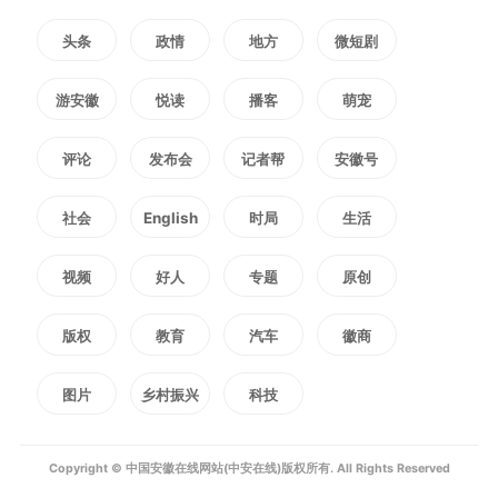
明介绍，每个区域品牌背后都有扎
头条
政情
地方
微短剧
实的产业根基，比如芜湖大米深耕
游安徽
悦读
播客
萌宠
绿色种植、槐祥大米坚持连续多年
评论
发布会
记者帮
安徽号
绿色有机种植、怀远糯米打造百亿
社会
English
时局
生活
糯稻产业集群。
视频
好人
专题
原创
品牌叫得响，核心是品质过
版权
教育
汽车
徽商
硬。我省已发布实施“安徽好粮
图片
乡村振兴
科技
油”团体标准17项，涵盖大米、小
Copyright © 中国安徽在线网站(中安在线)版权所有. All Rights Reserved
麦粉、油茶籽油等主要品类，遴选