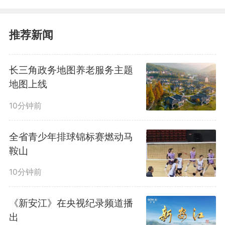
省销往省外粮食达1400万吨。
推荐新闻
我省整体形成了“1+20+N”品
牌体系，即1个省级公共品牌“皖美
长三角政务地图养老服务主题
地图上线
粮油”、20个市县区域品牌、N个
10分钟前
企业品牌，目前已整合企业品牌
300个，累计遴选“安徽好粮油”产
全省青少年排球锦标赛燃动马
鞍山
品142个、“中国好粮油”产品40
10分钟前
个。“皖美粮油”第七次蝉联“中国粮
《新安江》在央视纪录频道播
油影响力公共品牌”，品牌效应显
出