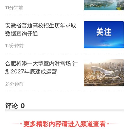
著增强。
11分钟前
在母子品牌联动上，“皖美粮
安徽省普通高校招生历年录取
数据查询开通
油”是母品牌，下辖涡阳小麦、芜
12分钟前
湖大米、含山大米等一批区域特色
合肥将添一大型室内滑雪场 计
品牌，以及联河、槐祥、燕之坊、
划2027年底建成运营
金弘安等企业品牌。“母子品牌协
21分钟前
同发力，让安徽粮油品牌有魂有
评论
0
根、有头有脸。”省粮食和物资储
备局安全仓储与科技处副处长赵以
更多精彩内容请进入频道查看