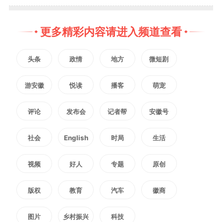
制，全力保障群众出行游玩安全。
更多精彩内容请进入频道查看
（记者 汤超）
编辑：
李谷雨
头条
政情
地方
微短剧
游安徽
悦读
播客
萌宠
3354
微信
QQ
朋友圈
评论
发布会
记者帮
安徽号
版权声明：未经许可禁止以任何形式转载
社会
English
时局
生活
视频
好人
专题
原创
版权
教育
汽车
徽商
图片
乡村振兴
科技