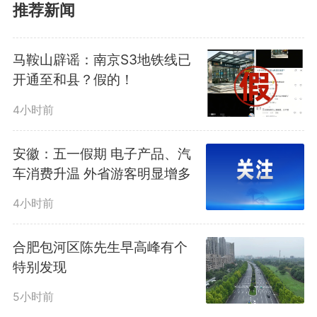
领导带班制度，随机抽查市县应急
推荐新闻
值守情况40余次，稳妥调度处置事
马鞍山辟谣：南京S3地铁线已
故舆情线索4条，多渠道滚动发布
开通至和县？假的！
预警提示、安全科普信息890余
4小时前
篇。统筹组织公安、交通、文旅、
安徽：五一假期 电子产品、汽
应急、消防等部门成立8个省级工
车消费升温 外省游客明显增多
作组，采取“四不两直”方式下沉力
4小时前
量，抽查交通站所、旅游景区、商
合肥包河区陈先生早高峰有个
特别发现
超市场等重点单位63家，整治突出
5小时前
问题隐患179项。省市县三级联