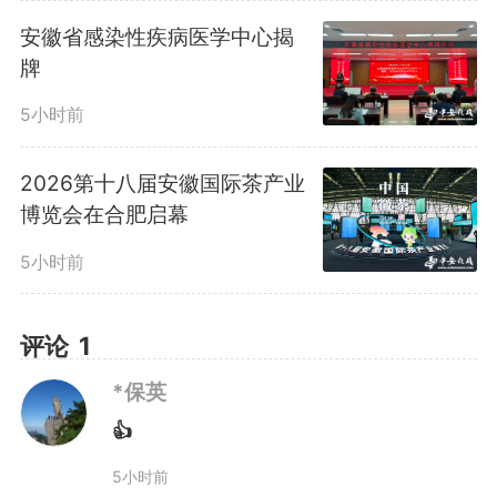
动，累计派出暗访组5109组次，
安徽省感染性疾病医学中心揭
牌
检查单位19718家，发现整治问题
5小时前
隐患17788项。依托城市生命线、
2026第十八届安徽国际茶产业
危化品、尾矿库等监测预警平台，
博览会在合肥启幕
对高危企业、重大危险源实时在线
5小时前
监测，“一行业一策”落实精准防控
评论
1
措施。各地各有关部门精准落实道
*保英
路交通“一路多方”、旅游景区“预约
👍
分流”、大型活动“五个一”等工作机
5小时前