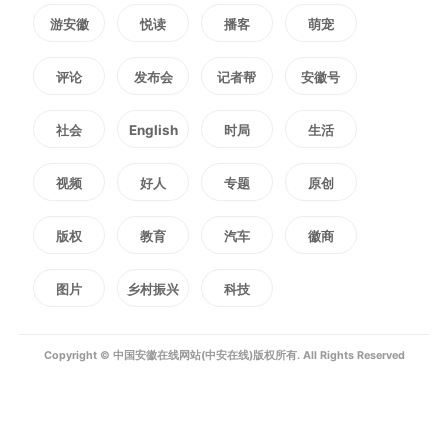
道，为共建长三角美丽中国先行
游安徽
悦读
播客
萌宠
区、推动全国绿色低碳发展发挥更
评论
发布会
记者帮
安徽号
大作用，作出更大贡献。
社会
English
时局
生活
（记者 史睿雯）
视频
好人
专题
原创
编辑：
叶广冬
版权
教育
汽车
徽商
2964
微信
QQ
朋友圈
图片
乡村振兴
科技
Copyright © 中国安徽在线网站(中安在线)版权所有. All Rights Reserved
版权声明：未经许可禁止以任何形式转载