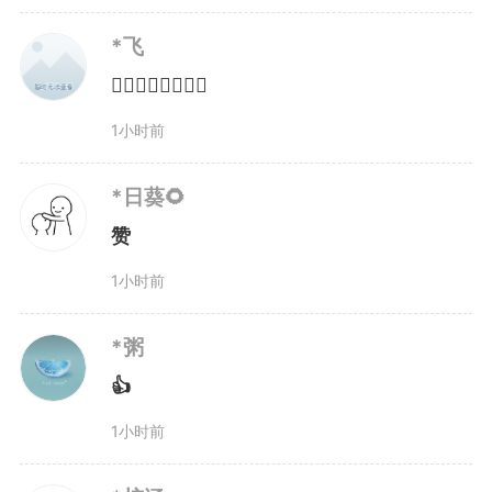
有林场，经全省统一标准计量核
*飞
👍🏻👍🏻👍🏻👍🏻
证，真实有效、可追溯，交易所得
1小时前
资金将全部用于池州森林抚育、生
*日葵🌻
态修复与碳汇能力提升，形成“保
赞
护—增值—再保护”的良性循环。
1小时前
上海五星铜业股份有限公司是
*粥
全国知名的铜基合金制造企业，主
👍
1小时前
动认购林业碳票，既是企业履行生