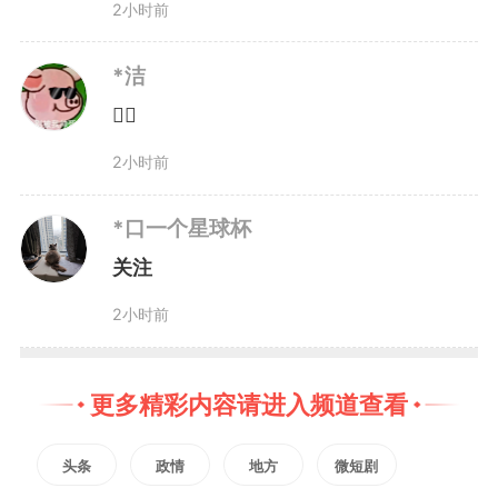
2小时前
个新的更大进展”目标，坚决落
实“三个往前赶”要求，聚焦“创新之
*洁
👍🏻
问”，聚力科技创新、产业创新、
2小时前
制度创新，大力发展林业新质生产
力，以此次跨省交易为新起点，持
*口一个星球杯
关注
续深化长三角生态共保联治，加快
2小时前
推进林业碳汇标准互认、市场互
通、场景共享，全力当好长三角生
更多精彩内容请进入频道查看
态屏障，不断拓宽“两山”转化通
头条
政情
地方
微短剧