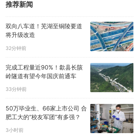
长三角的生态屏障，积极拓展“绿
推荐新闻
水青山就是金山银山”理念转化实
双向八车道！芜湖至铜陵要道
现路径，努力让生态“高颜值”催生
将升级改造
更多经济“高价值”，并发出联合开
32分钟前
展长三角林业碳汇提升行动的倡
完成工程量近90%！歙县长陔
议，得到沪苏浙的积极响应。
岭隧道有望今年国庆前通车
2025年11月，沪苏浙皖林业部门
33分钟前
共同在浙江省杭州市签署《长三角
50万毕业生、66家上市公司 合
肥工大的“校友军团”有多强？
一体化联合开展林业碳汇提升行动
3小时前
框架协议》。一年来，安徽以省级