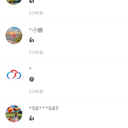
👍
易、抵销、监管全流程，创新打
2小时前
造“碳票+ESG、生态司法、绿色出
行、零碳景区”等多元应用场景，
*小糖
👍
推动生态资源从“沉睡资产”转为“增
2小时前
收资本”。随着跨省交易实现突
*
破，安徽林业碳票已从省内流通迈
😄
向长三角协同共享。
2小时前
下一步，省林业局将持续锚
*56***547
定“三地一区”实现新突破和取得“三
👍