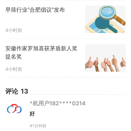
林业碳票制度为抓手，加快推进生
早筛行业“合肥倡议”发布
态产品价值实现，此次跨省交易正
4小时前
是这一部署落地的生动体现。
安徽作家罗旭喜获茅盾新人奖
提名奖
池州市是安徽省唯一省级林业
4小时前
碳汇试点市，森林资源丰富、碳汇
基础扎实，此前已落地全国首单林
评论
13
业目标碳票碳减排量保险，形成生
*机用户182****0214
好
态保护与绿色金融协同发展的创新
41分钟前
模式。本次交易碳票来自石台县国