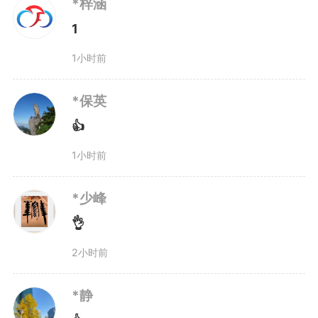
态责任、推进低碳转型、开展生态
*梓涵
1
补偿的务实行动，也为长三角工业
1小时前
企业绿色发展提供了可复制的实践
样本。此次交易打通“安徽生态资
*保英
👍
源—长三角市场需求”价值转化通
1小时前
道，实现生态效益、经济效益与社
*少峰
会效益有机统一。
👌
近年来，安徽在全国率先构建
2小时前
省级林业碳票制度，统一计量、交
*静