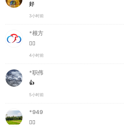
安徽检察机关始终坚持最有利于未
好
3小时前
成年人原则，强化系统审查、职能
统筹、全面保护意识，坚持“一案
*根方
👍🏻
多查”“多案联查”，一体推动涉未成
4小时前
年人刑事、民事、行政、公益诉
讼“四大检察”综合履职。办理涉未
*职伟
👍
成年人刑事案件过程中，一并审查
5小时前
未成年人民事、行政权益及公共利
*949
益是否遭受损害；办理未成年人民
👍🏻