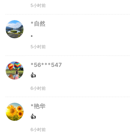
事、行政、公益诉讼案件时，同步
5小时前
考虑是否涉及刑事犯罪问题，查找
*自然
是否有其他案件线索，打好综合保
。
护“组合拳”。持续深化未成年人权
5小时前
益保护，提升未成年人综合司法保
*56***547
护能力和水平。
👍
6小时前
在促推“六大保护”方面，持续
*艳华
落实《家庭教育促进法》，协同教
👍
育、民政等部门加强对监护缺位家
6小时前