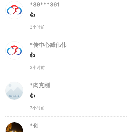
法从严打击侵害未成年人犯罪，组
*89***361
👍
织对全省557件侵害未成年人人身
2小时前
权利的案件开展强制报告制度“每
案必查”专项评查，推动从业禁止
*传中心臧伟伟
👍
和入职查询制度严格落实，提出从
3小时前
业禁止建议62件。对587名未成年
*肉克刚
被害人发放司法救助金851万余
👍
元。
3小时前
在“四大检察”综合履职方面，
*创