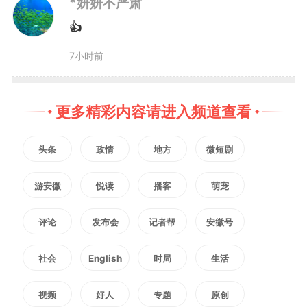
*妍妍不严肃
支撑、“一院一品一特色”的“皖美未
👍
检”品牌矩阵。全省未检品牌紧紧
7小时前
围绕未检职能，注重融汇徽风皖
韵、突出地域特色，既富有温暖寓
更多精彩内容请进入频道查看
意，又兼具地方韵味。
头条
政情
地方
微短剧
游安徽
悦读
播客
萌宠
（记者 苏艺 张真）
编辑：
詹子系
评论
发布会
记者帮
安徽号
社会
English
时局
生活
2753
微信
QQ
朋友圈
视频
好人
专题
原创