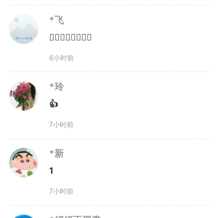
庭的教育指导工作。2021年至
*飞
2025年，全省检察机关共开展一
👍🏻👍🏻👍🏻👍🏻
般预防65146场次，其中法治进校
6小时前
园30490场次。
*玲
👍
发布会上，安徽省人民检察院
7小时前
还集中展示了以“皖美未检”为引领
的全省未成年人检察品牌矩阵。目
*新
1
前已构建省院为主导、16个市级检
7小时前
察院为主体、102个县区检察院为