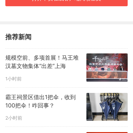
成年人犯罪批捕9639人，起诉
14102人。对未成年人犯罪批捕
4136人，起诉7955人，附条件不
推荐新闻
起诉4782人。其中2024年以来受
规模空前、多项首展！马王堆
理审查起诉未成年人犯罪同比持续
汉墓文物集体“出差”上海
下降，2025年受理审查起诉未成
1小时前
年人犯罪和起诉侵害未成年人犯罪
霸王祠景区借出1把伞，收到
同比“双下降”，涉未成年人犯罪预
100把伞！咋回事？
防和治理工作成效明显。
2小时前