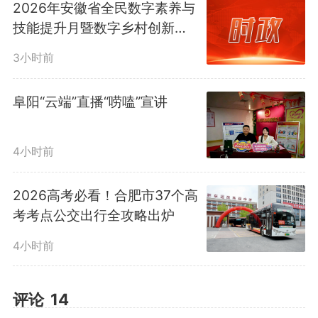
2026年安徽省全民数字素养与
省检察院相关负责人介绍，我
技能提升月暨数字乡村创新大
赛启动
省检察机关坚持“预防就是保护，
3小时前
惩治也是挽救”原则，对主观恶性
阜阳“云端”直播“唠嗑”宣讲
大、犯罪情节恶劣的低龄未成年人
严重暴力犯罪依法报请最高检核准
4小时前
追诉。坚持“教育、感化、挽救”方
2026高考必看！合肥市37个高
考考点公交出行全攻略出炉
针，认真落实未成年人刑事案件特
4小时前
别程序，做细社会调查，依法适用
相对不起诉和附条件不起诉。 依
评论
14