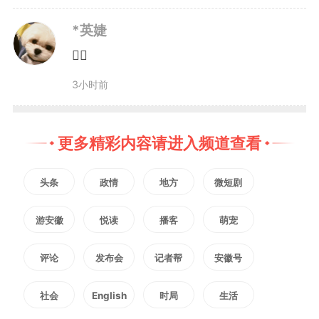
人叫石学明，他老家在安庆，在江
*英婕
👍🏼
苏徐州开了一家废弃物收集公司。
3小时前
5月23日晚上，石学明在南京
更多精彩内容请进入频道查看
出差期间，召集多地项目负责开
会。其间，石学明交代马鞍山项目
头条
政情
地方
微短剧
负责人朱树冰，“辛苦你一下，去
游安徽
悦读
播客
萌宠
买一百把雨伞，给和县霸王祠景区
评论
发布会
记者帮
安徽号
送去。”
社会
English
时局
生活