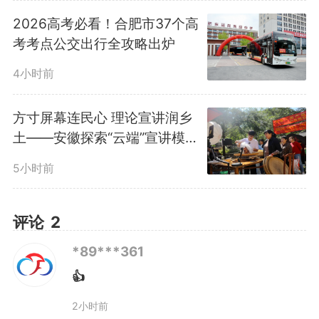
2026高考必看！合肥市37个高
考考点公交出行全攻略出炉
4小时前
方寸屏幕连民心 理论宣讲润乡
之后，景区工作人员耐心答
土——安徽探索“云端”宣讲模式
复，“不方便还的话，您留着用也
赋能乡村全面振兴
5小时前
没关系”。就这样，不用登记个人
评论
2
信息，不要缴纳押金，一把长柄伞
*89***361
就这么递了出去。
👍
合新闻记者了解到，这名借伞
2小时前