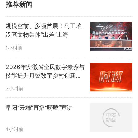
推荐新闻
这时，景区工作人员主动迎了
上去，“先生，这是我们的便民
规模空前、多项首展！马王堆
汉墓文物集体“出差”上海
伞。您需要的话，可以拿去
1小时前
用。”“谢谢，我是外地的。这把雨
伞以后怕是不方便还！”这名游客
2026年安徽省全民数字素养与
技能提升月暨数字乡村创新大
有些犯难。
赛启动
3小时前
阜阳“云端”直播“唠嗑”宣讲
4小时前