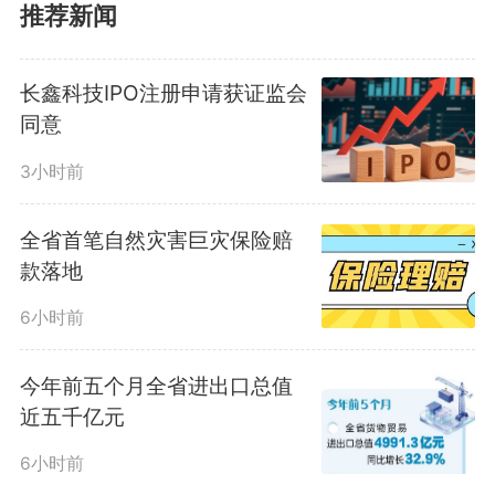
强救灾资金监管，确保应急救灾工
推荐新闻
作需要，保障受灾群众生命财产安
长鑫科技IPO注册申请获证监会
全。（记者 谢芸）
同意
编辑：
叶广冬
3小时前
2950
微信
QQ
朋友圈
全省首笔自然灾害巨灾保险赔
款落地
6小时前
版权声明：未经许可禁止以任何形式转载
今年前五个月全省进出口总值
近五千亿元
6小时前