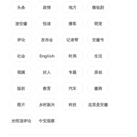
头条
政情
地方
微短剧
游安徽
悦读
播客
萌宠
评论
发布会
记者帮
安徽号
社会
English
时局
生活
视频
好人
专题
原创
版权
教育
汽车
徽商
图片
乡村振兴
科技
这里是安徽
光明顶评论
中安观察