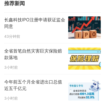
时强对流等灾害性天气多发。过
推荐新闻
去，遇到洪涝灾害，查损失、报材
长鑫科技IPO注册申请获证监会
料等流程烦琐，既影响灾后恢复，
同意
也让政府的财政兜底压力巨大。于
43分钟前
是，黄山市尝试用商业保险的方
全省首笔自然灾害巨灾保险赔
式，来提升应对灾害的效率。
款落地
3小时前
今年4月30日，黄山市财政局
今年前五个月全省进出口总值
和人保财险黄山市分公司签下了全
近五千亿元
省第一份自然灾害巨灾保险服务合
3小时前