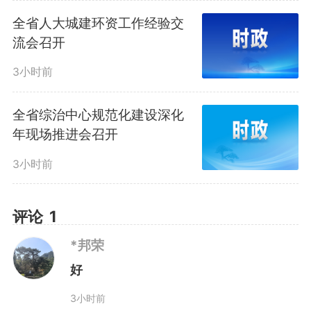
作协议。根据协议，黄山市政府拿
全省人大城建环资工作经验交
出900万元保费，为全市买了一年
流会召开
期的巨灾保险，总保额高达1亿
3小时前
元。保障范围包括农业设施、公共
全省综治中心规范化建设深化
年现场推进会召开
财产、城市生命线工程等。只
3小时前
看“降雨量”，是该巨灾保险的最大
亮点。只要任何一个区县的气象
评论
1
站，测到连续三天累计降雨量在
*邦荣
好
120毫米（含）以上，就会自动认
3小时前
定为一次巨灾，并立刻启动理赔流