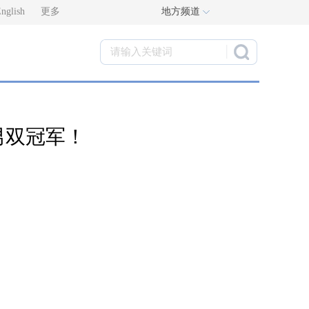
nglish
更多
地方频道
男双冠军！