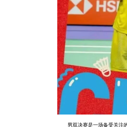
男双决赛是一场备受关注的对