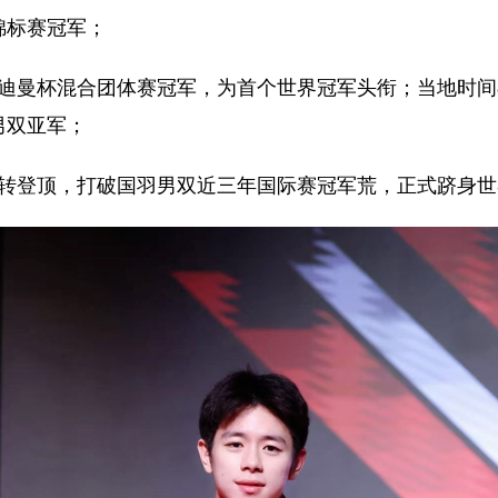
锦标赛冠军；
迪曼杯混合团体赛冠军，为首个世界冠军头衔；当地时间8
男双亚军；
逆转登顶，打破国羽男双近三年国际赛冠军荒，正式跻身