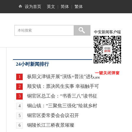
设为首页
英文
|
简体
|
繁体
中安新闻客户端
24小时新闻排行
枞阳义津镇开展“演练+普法”进校园
1
活动 筑牢师生安全防线
顺安镇：票决民生实事 幸福触手可
2
及
铜官区总工会：“书香三八”读书征
3
文活动落幕
铜山镇：“三聚焦三强化”绘就乡村
4
振兴新图景
铜官区委常委会会议召开
5
铜陵长江三桥夜景璀璨
6