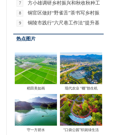
方小雄调研乡村振兴和秋收秋种工
7
作
铜官区做好“野雀舌”茶书写乡村振
8
兴新篇章
铜陵市践行“六尺巷工作法”提升基
9
层治理水平故事分享会铜官区专场举行
热点图片
稻田美如画
现代农业 “棚”勃生机
守一方碧水
“口袋公园”织就绿生活