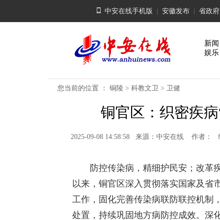
中安在线手机版
|
安徽发布
|
省政府
新闻
娱乐
您当前的位置 ：
铜陵
>
科教文卫
>
卫健
铜官区：织密疾病
2025-09-08 14:58:58 来源：中安在线 作者
防控传染病，精细护民安；
改革
以来，铜官区深入贯彻落实国家及省
工作，固化完善传染病联防联控机制
处置，持续巩固地方病防控成效。深