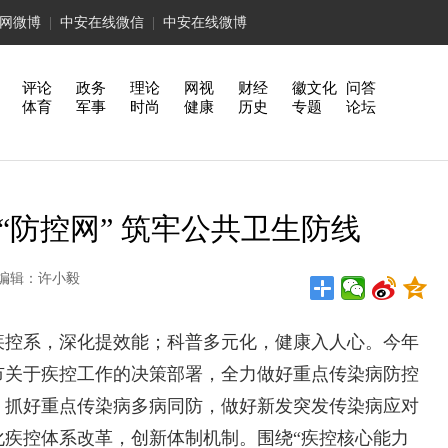
网微博
|
中安在线微信
|
中安在线微博
评论
政务
理论
网视
财经
徽文化
问答
体育
军事
时尚
健康
历史
专题
论坛
“防控网” 筑牢公共卫生防线
： 编辑：许小毅
疾控系
，深化提效能；科普多元化，健康入人心。今年
市关于疾控工作的决策部署，全力做好重点传染病防控
，抓好重点传染病多病同防，做好新发突发传染病应对
化疾控体系改革，创新体制机制。围绕“疾控核心能力