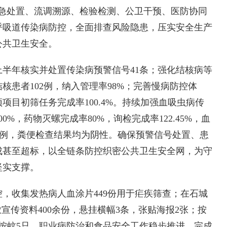
应急处置、流调溯源、检验检测、公卫干预、医防协同
呼吸道传染病防控，全面排查风险隐患，压实安全生产
公共卫生安全。
年核实并处置传染病预警信号41条；强化结核病等
核患者102例，纳入管理率98%；完善慢病防控体
项目初筛任务完成率100.4%。持续加强血吸虫病传
%，药物灭螺完成率80%，询检完成率122.45%，血
例4例，粪便检查结果均为阴性。确保预警信号处置、患
成甚至超标，以全链条防控织密公共卫生安全网，为守
坚实支撑。
收集发热病人血涂片449份用于疟疾筛查；在石城
宣传资料400余份，悬挂横幅3条，张贴海报2张；按
按蚊5只。职业病防治和食品安全工作稳步推进，完成