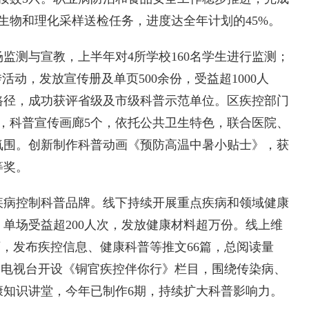
生物和理化采样送检任务，进度达全年计划的45%。
测与宣教，上半年对4所学校160名学生进行监测；
活动，发放宣传册及单页500余份，受益超1000人
路径，成功获评省级及市级科普示范单位。区疾控部门
，科普宣传画廊5个，依托公共卫生特色，联合医院、
氛围。创新制作科普动画《预防高温中暑小贴士》，获
等奖。
病控制科普品牌。线下持续开展重点疾病和领域健康
，单场受益超200人次，发放健康材料超万份。线上维
万，发布疾控信息、健康科普等推文66篇，总阅读量
市广播电视台开设《铜官疾控伴你行》栏目，围绕传染病、
康知识讲堂，今年已制作6期，持续扩大科普影响力。