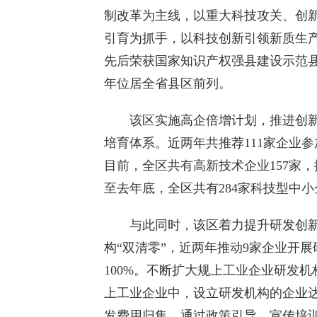
制改革为主线，以重大科技攻关、创
引育为抓手，以科技创新引领新质生
先后荣获国家知识产权强县建设示范
年位居全省县区前列。
该区实施高企倍增计划，推进创新
培育体系。近两年共推荐111家企业
目前，全区共有高新技术企业157家
至去年底，全区共有284家科技型中小企
与此同时，该区着力提升研发创新
构“双清零”，近两年推动9家企业开
100%。不断扩大规上工业企业研发机
上工业企业中，设立研发机构的企业达8
发费用归集，通过政策引导、宣传培