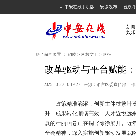
中安在线手机版
|
安徽发布
|
省政府
新闻
娱乐
您当前的位置 ：
铜陵
>
科教文卫
>
科技
改革驱动与平台赋能：
2025-10-20 10:19:27 来源：铜官区委宣传
政策精准滴灌，创新主体枝繁叶茂
升，成果转化顺畅高效；人才近悦远
展的壮丽画卷正在铜官徐徐展开。近
全会精神，深入实施创新驱动发展战